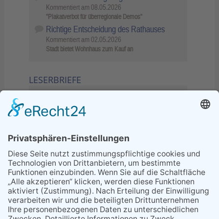
Kommentiert am
08.05.2026
"Plakatverbot für überregionale Demos"
Richtige Entscheidung des Rathauses
Kommentiert am
02.05.2026
Stadt bietet Wohnhaus zum Kauf an
LESERBRIEFE
02.06.2026
Sperrung B455: Kleiner
Grenzverkehr statt weite Wege
21.04.2026
Wenn Bahn-Computer nicht
miteinander kommunizieren
11.03.2026
"Plakatverbot für überregionale
Demos"
04.02.2026
Gelbe Tonne – Ein kleiner Blick