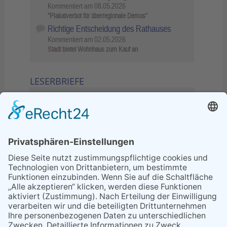
Kommentiert am
08.05.2026
"Plakatverbot für überregionale Demos"
Richtige Entscheidung des Rathauses
Kommentiert am
02.05.2026
Stadt bietet Wohnhaus zum Kauf an
LESERBRIEFE
02.06.2026
Sperrung B455: Kleiner
Grenzverkehr statt weite Wege
21.04.2026
Wenn Bahn-Computer nicht
miteinander kommunizieren
11.03.2026
"Plakatverbot für überregionale
Demos"
04.02.2026
Gelbe Tonne – Ein kleiner Blick