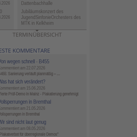
Dattenbachhalle
8.2026
0
Jubiläumskonzert des
JugendSinfonieOrchesters des
8.2026
MTK in Kelkheim
TERMINÜBERSICHT
ESTE KOMMENTARE
Von wegen schnell - B455
Kommentiert am
22.07.2026
455: Sanierung verläuft planmäßig – …
Was hat sich verändert?
Kommentiert am
15.06.2026
ierte Prüf-Demo in Mainz - Plakatierung genehmigt
Vollsperrungen in Bremthal
Kommentiert am
21.05.2026
ollsperrungen in Bremthal
ir sind nicht laut genug
Kommentiert am
08.05.2026
Plakatverbot für überregionale Demos"