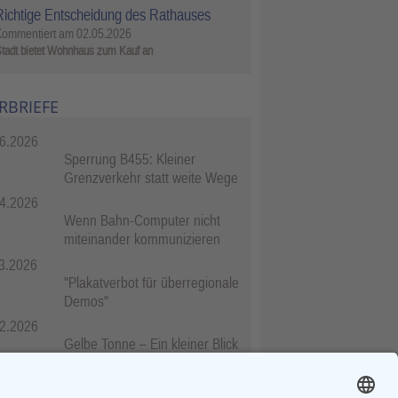
Richtige Entscheidung des Rathauses
Kommentiert am
02.05.2026
tadt bietet Wohnhaus zum Kauf an
RBRIEFE
6.2026
Sperrung B455: Kleiner
Grenzverkehr statt weite Wege
4.2026
Wenn Bahn-Computer nicht
miteinander kommunizieren
3.2026
"Plakatverbot für überregionale
Demos"
2.2026
Gelbe Tonne – Ein kleiner Blick
über den Tellerand
2.2026