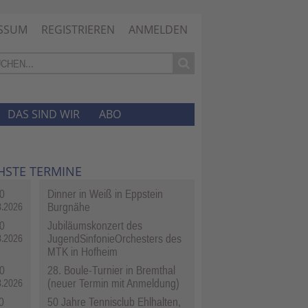
SSUM
REGISTRIEREN
ANMELDEN
DAS SIND WIR
ABO
HSTE TERMINE
0
Dinner in Weiß in Eppstein
Burgnähe
8.2026
0
Jubiläumskonzert des
JugendSinfonieOrchesters des
8.2026
MTK in Hofheim
0
28. Boule-Turnier in Bremthal
(neuer Termin mit Anmeldung)
8.2026
0
50 Jahre Tennisclub Ehlhalten,