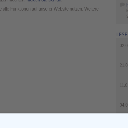
 alle Funktionen auf unserer Website nutzen. Weitere
S
LESE
02.0
21.0
11.0
04.0
04.0