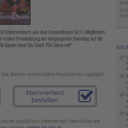
09.0
17:0
09.0
nd Büttenrednern aus drei Generationen GCC-Mitgliedern
er ersten Prunksitzung am vergangenen Samstag auf die
t darum feiert die Stadt 700 Jahre mit“
NEU
B
g bzw. Besitzer unseres Online-Abos kostenlos zugänglich.
V
Abonnement
bestellen
V
W
 und die zusätzlichen Funktionen wie Online-Archiv und
"
utzen möchten,
melden Sie sich an
.