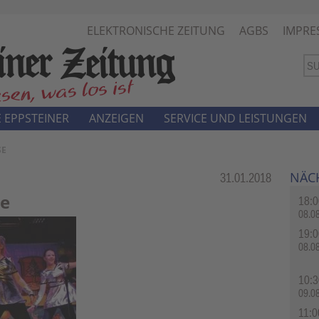
ELEKTRONISCHE ZEITUNG
AGBS
IMPRE
 EPPSTEINER
ANZEIGEN
SERVICE UND LEISTUNGEN
SE
NÄC
Rubrik:
31.01.2018
se
18:0
08.0
19:0
08.0
10:3
09.0
11:0