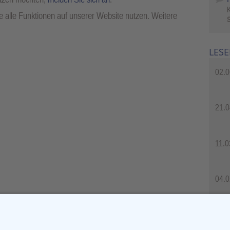
 alle Funktionen auf unserer Website nutzen. Weitere
S
LESE
02.0
21.0
11.0
04.0
04.0