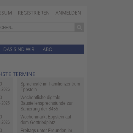
SSUM
REGISTRIEREN
ANMELDEN
DAS SIND WIR
ABO
HSTE TERMINE
0
Sprachcafé im Familienzentrum
Eppstein
8.2026
0
Wöchentliche digitale
Baustellensprechstunde zur
8.2026
Sanierung der B455
0
Wochenmarkt Eppstein auf
dem Gottfriedplatz
8.2026
0
Freitags unter Freunden im