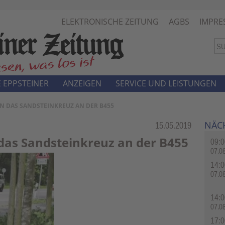
ELEKTRONISCHE ZEITUNG
AGBS
IMPRE
 EPPSTEINER
ANZEIGEN
SERVICE UND LEISTUNGEN
EN DAS SANDSTEINKREUZ AN DER B455
NÄC
Rubrik:
15.05.2019
 das Sandsteinkreuz an der B455
09:0
07.0
14:0
07.0
14:0
07.0
17:0