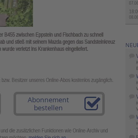
07.0
18:0
08.0
er B455 zwischen Eppstein und Fischbach zu schnell
ab und stieß mit seinem Mazda gegen das Sandsteinkreuz
NEU
rde verletzt ins Krankenhaus eingeliefert.
B
g bzw. Besitzer unseres Online-Abos kostenlos zugänglich.
V
Abonnement
bestellen
V
W
"
 und die zusätzlichen Funktionen wie Online-Archiv und
utzen möchten,
melden Sie sich an
.