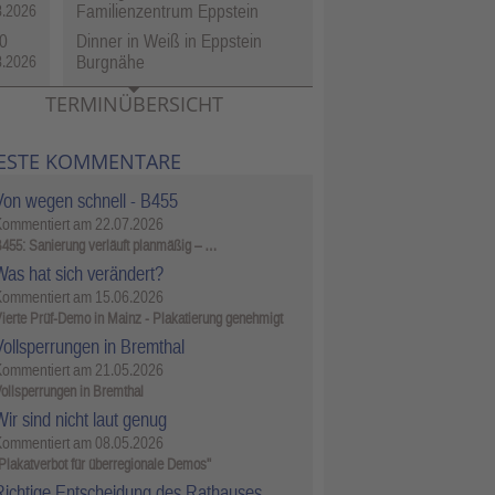
Familienzentrum Eppstein
8.2026
0
Dinner in Weiß in Eppstein
Burgnähe
8.2026
TERMINÜBERSICHT
ESTE KOMMENTARE
Von wegen schnell - B455
Kommentiert am
22.07.2026
455: Sanierung verläuft planmäßig – …
Was hat sich verändert?
Kommentiert am
15.06.2026
ierte Prüf-Demo in Mainz - Plakatierung genehmigt
Vollsperrungen in Bremthal
Kommentiert am
21.05.2026
ollsperrungen in Bremthal
ir sind nicht laut genug
Kommentiert am
08.05.2026
Plakatverbot für überregionale Demos"
Richtige Entscheidung des Rathauses