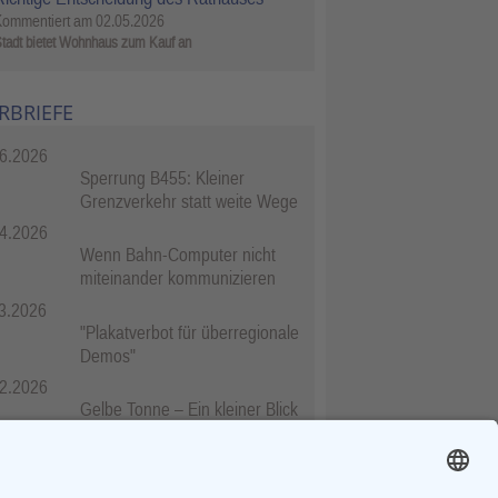
Kommentiert am
02.05.2026
tadt bietet Wohnhaus zum Kauf an
RBRIEFE
6.2026
Sperrung B455: Kleiner
Grenzverkehr statt weite Wege
4.2026
Wenn Bahn-Computer nicht
miteinander kommunizieren
3.2026
"Plakatverbot für überregionale
Demos"
2.2026
Gelbe Tonne – Ein kleiner Blick
über den Tellerand
2.2026
Plastikersparnis durch Nutzung