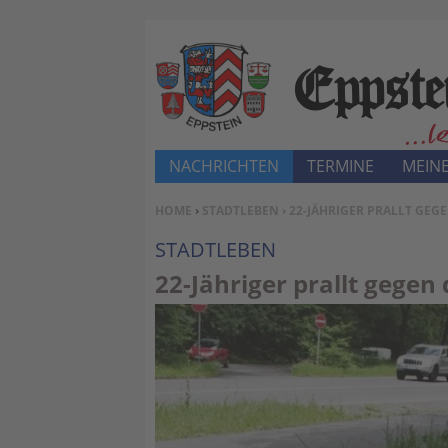
NACHRICHTEN
TERMINE
MEINE
SIE BEFINDEN SICH HIER:
HOME
›
STADTLEBEN
› 22-JÄHRIGER PRALLT GEG
STADTLEBEN
22-Jähriger prallt gegen