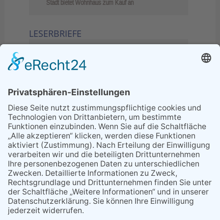
Stadt bietet Wohnhaus zum Kauf an
LESERBRIEFE
02.06.2026
Sperrung B455: Kleiner
Grenzverkehr statt weite Wege
21.04.2026
Wenn Bahn-Computer nicht
miteinander kommunizieren
11.03.2026
"Plakatverbot für überregionale
Demos"
04.02.2026
Gelbe Tonne – Ein kleiner Blick
über den Tellerand
04.02.2026
Plastikersparnis durch Nutzung
von Gelber Tonne statt Säcken