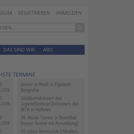
SSUM
REGISTRIEREN
ANMELDEN
DAS SIND WIR
ABO
HSTE TERMINE
0
Dinner in Weiß in Eppstein
Burgnähe
8.2026
0
Jubiläumskonzert des
JugendSinfonieOrchesters des
8.2026
MTK in Hofheim
0
28. Boule-Turnier in Bremthal
(neuer Termin mit Anmeldung)
8.2026
0
50 Jahre Tennisclub Ehlhalten,