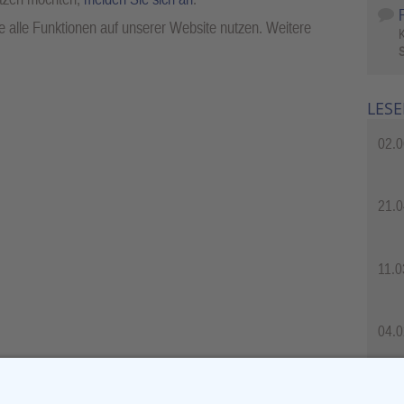
 alle Funktionen auf unserer Website nutzen. Weitere
S
LESE
02.0
21.0
11.0
04.0
04.0