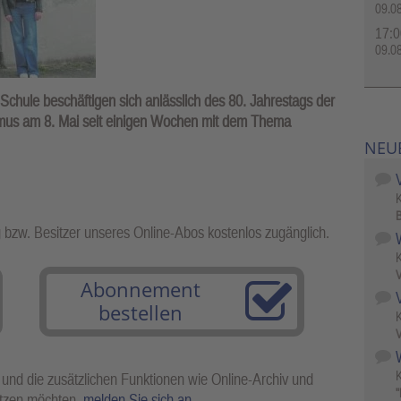
09.0
17:0
09.0
Schule beschäftigen sich anlässlich des 80. Jahrestags der
smus am 8. Mai seit einigen Wochen mit dem Thema
NEU
B
g bzw. Besitzer unseres Online-Abos kostenlos zugänglich.
V
Abonnement
bestellen
V
W
 und die zusätzlichen Funktionen wie Online-Archiv und
"
utzen möchten,
melden Sie sich an
.