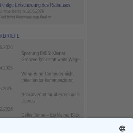
Richtige Entscheidung des Rathauses
Kommentiert am
02.05.2026
tadt bietet Wohnhaus zum Kauf an
RBRIEFE
6.2026
Sperrung B455: Kleiner
Grenzverkehr statt weite Wege
4.2026
Wenn Bahn-Computer nicht
miteinander kommunizieren
3.2026
"Plakatverbot für überregionale
Demos"
2.2026
Gelbe Tonne – Ein kleiner Blick
über den Tellerand
2.2026