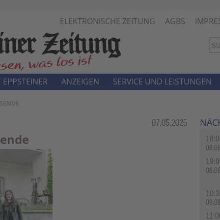
ELEKTRONISCHE ZEITUNG
AGBS
IMPRE
 EPPSTEINER
ANZEIGEN
SERVICE UND LEISTUNGEN
GSENDE
NÄC
Rubrik:
07.05.2025
sende
18:0
08.0
19:0
08.0
10:3
09.0
11:0