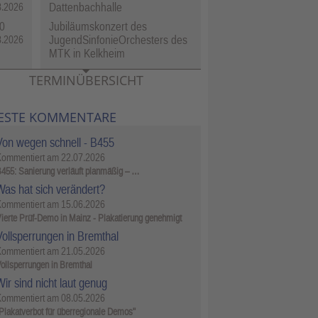
Dattenbachhalle
8.2026
0
Jubiläumskonzert des
JugendSinfonieOrchesters des
8.2026
MTK in Kelkheim
TERMINÜBERSICHT
ESTE KOMMENTARE
Von wegen schnell - B455
Kommentiert am
22.07.2026
455: Sanierung verläuft planmäßig – …
Was hat sich verändert?
Kommentiert am
15.06.2026
ierte Prüf-Demo in Mainz - Plakatierung genehmigt
Vollsperrungen in Bremthal
Kommentiert am
21.05.2026
ollsperrungen in Bremthal
ir sind nicht laut genug
Kommentiert am
08.05.2026
Plakatverbot für überregionale Demos"