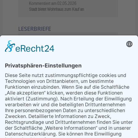
Kommentiert am
02.05.2026
Stadt bietet Wohnhaus zum Kauf an
LESERBRIEFE
02.06.2026
Sperrung B455: Kleiner
Grenzverkehr statt weite Wege
21.04.2026
Wenn Bahn-Computer nicht
miteinander kommunizieren
11.03.2026
"Plakatverbot für überregionale
Demos"
04.02.2026
Gelbe Tonne – Ein kleiner Blick
über den Tellerand
04.02.2026
Plastikersparnis durch Nutzung