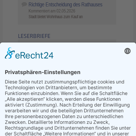
Richtige Entscheidung des Rathauses
Kommentiert am
02.05.2026
Stadt bietet Wohnhaus zum Kauf an
LESERBRIEFE
02.06.2026
Sperrung B455: Kleiner
Grenzverkehr statt weite Wege
21.04.2026
Wenn Bahn-Computer nicht
miteinander kommunizieren
11.03.2026
"Plakatverbot für überregionale
Demos"
04.02.2026
Gelbe Tonne – Ein kleiner Blick
über den Tellerand
04.02.2026