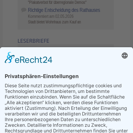
"Plakatverbot für überregionale Demos"
Richtige Entscheidung des Rathauses
Kommentiert am
02.05.2026
Stadt bietet Wohnhaus zum Kauf an
LESERBRIEFE
02.06.2026
Sperrung B455: Kleiner
Grenzverkehr statt weite Wege
21.04.2026
Wenn Bahn-Computer nicht
miteinander kommunizieren
11.03.2026
"Plakatverbot für überregionale
Demos"
04.02.2026
Gelbe Tonne – Ein kleiner Blick
über den Tellerand