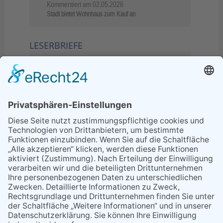
Kommentiert am
02.05.2026
Stadt bietet Wohnhaus zum Kauf an
LESERBRIEFE
02.06.2026
Sperrung B455: Kleiner
Grenzverkehr statt weite Wege
21.04.2026
Wenn Bahn-Computer nicht
miteinander kommunizieren
11.03.2026
"Plakatverbot für überregionale
Demos"
04.02.2026
Gelbe Tonne – Ein kleiner Blick
über den Tellerand
04.02.2026
Plastikersparnis durch Nutzung