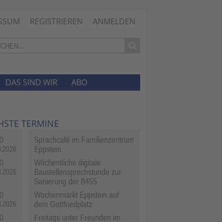
SSUM
REGISTRIEREN
ANMELDEN
DAS SIND WIR
ABO
HSTE TERMINE
0
Sprachcafé im Familienzentrum
Eppstein
8.2026
0
Wöchentliche digitale
Baustellensprechstunde zur
8.2026
Sanierung der B455
0
Wochenmarkt Eppstein auf
dem Gottfriedplatz
8.2026
0
Freitags unter Freunden im