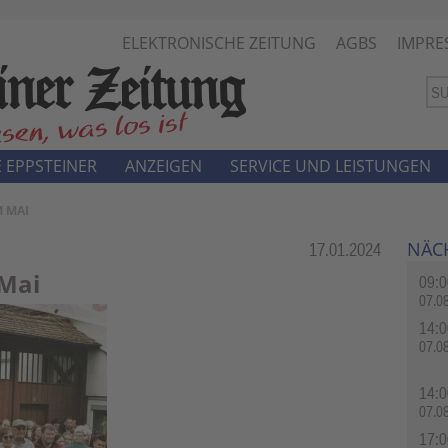
ELEKTRONISCHE ZEITUNG
AGBS
IMPRE
 EPPSTEINER
ANZEIGEN
SERVICE UND LEISTUNGEN
M MAI
NÄC
Rubrik:
17.01.2024
 Mai
09:0
07.0
14:0
07.0
14:0
07.0
17:0