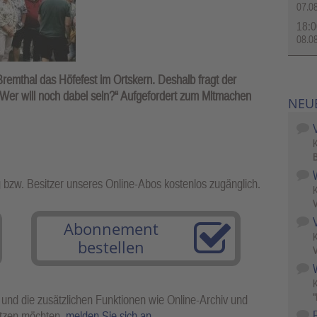
07.0
18:0
08.0
Bremthal das Höfefest im Ortskern. Deshalb fragt der
„Wer will noch dabei sein?“ Aufgefordert zum Mitmachen
NEU
B
g bzw. Besitzer unseres Online-Abos kostenlos zugänglich.
V
Abonnement
bestellen
V
W
"
 und die zusätzlichen Funktionen wie Online-Archiv und
utzen möchten,
melden Sie sich an
.