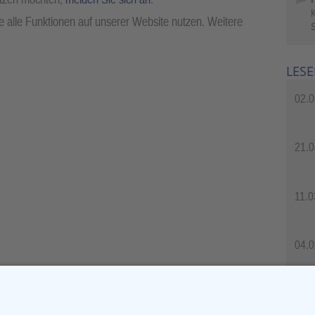
 alle Funktionen auf unserer Website nutzen. Weitere
S
LESE
02.0
21.0
11.0
04.0
04.0