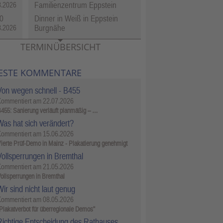
Familienzentrum Eppstein
8.2026
0
Dinner in Weiß in Eppstein
Burgnähe
8.2026
TERMINÜBERSICHT
ESTE KOMMENTARE
Von wegen schnell - B455
Kommentiert am
22.07.2026
455: Sanierung verläuft planmäßig – …
Was hat sich verändert?
Kommentiert am
15.06.2026
ierte Prüf-Demo in Mainz - Plakatierung genehmigt
Vollsperrungen in Bremthal
Kommentiert am
21.05.2026
ollsperrungen in Bremthal
ir sind nicht laut genug
Kommentiert am
08.05.2026
Plakatverbot für überregionale Demos"
Richtige Entscheidung des Rathauses