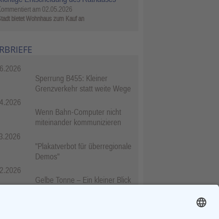
Kommentiert am
02.05.2026
tadt bietet Wohnhaus zum Kauf an
RBRIEFE
6.2026
Sperrung B455: Kleiner
Grenzverkehr statt weite Wege
4.2026
Wenn Bahn-Computer nicht
miteinander kommunizieren
3.2026
"Plakatverbot für überregionale
Demos"
2.2026
Gelbe Tonne – Ein kleiner Blick
über den Tellerand
2.2026
Plastikersparnis durch Nutzung