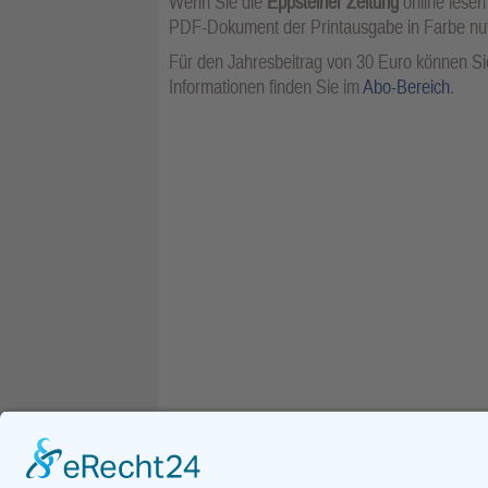
Wenn Sie die
Eppsteiner Zeitung
online lesen
PDF-Dokument der Printausgabe in Farbe n
Für den Jahresbeitrag von 30 Euro können Sie
Informationen finden Sie im
Abo-Bereich
.