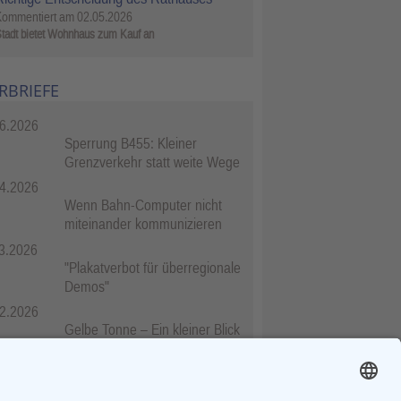
Kommentiert am
02.05.2026
tadt bietet Wohnhaus zum Kauf an
RBRIEFE
6.2026
Sperrung B455: Kleiner
Grenzverkehr statt weite Wege
4.2026
Wenn Bahn-Computer nicht
miteinander kommunizieren
3.2026
"Plakatverbot für überregionale
Demos"
2.2026
Gelbe Tonne – Ein kleiner Blick
über den Tellerand
2.2026
Plastikersparnis durch Nutzung