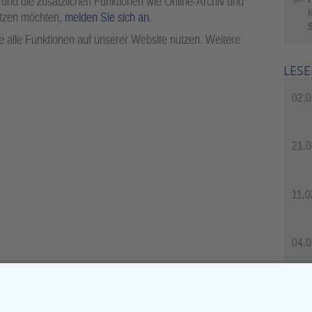
 und die zusätzlichen Funktionen wie Online-Archiv und
utzen möchten,
melden Sie sich an
.
S
 alle Funktionen auf unserer Website nutzen. Weitere
LESE
02.0
21.0
11.0
04.0
04.0