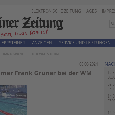
ELEKTRONISCHE ZEITUNG
AGBS
IMPRE
 EPPSTEINER
ANZEIGEN
SERVICE UND LEISTUNGEN
 FRANK GRUNER BEI DER WM IN DOHA
NÄC
Rubrik:
06.03.2024
mmer Frank Gruner bei der WM
16:3
06.0
09:0
07.0
14:0
07.0
14:0