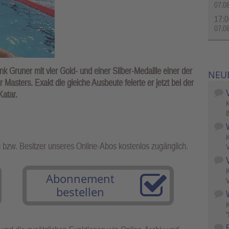
07.0
17:0
07.0
k Gruner mit vier Gold- und einer Silber-Medaille einer der
NEU
asters. Exakt die gleiche Ausbeute feierte er jetzt bei der
atar.
B
g bzw. Besitzer unseres Online-Abos kostenlos zugänglich.
V
Abonnement
V
bestellen
W
"