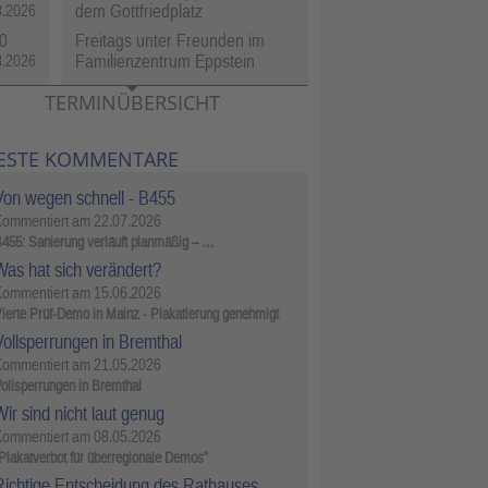
dem Gottfriedplatz
8.2026
0
Freitags unter Freunden im
Familienzentrum Eppstein
8.2026
TERMINÜBERSICHT
ESTE KOMMENTARE
Von wegen schnell - B455
Kommentiert am
22.07.2026
455: Sanierung verläuft planmäßig – …
Was hat sich verändert?
Kommentiert am
15.06.2026
ierte Prüf-Demo in Mainz - Plakatierung genehmigt
Vollsperrungen in Bremthal
Kommentiert am
21.05.2026
ollsperrungen in Bremthal
ir sind nicht laut genug
Kommentiert am
08.05.2026
Plakatverbot für überregionale Demos"
Richtige Entscheidung des Rathauses