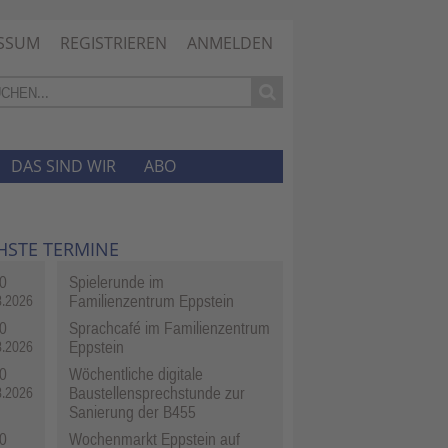
SSUM
REGISTRIEREN
ANMELDEN
DAS SIND WIR
ABO
HSTE TERMINE
0
Spielerunde im
Familienzentrum Eppstein
8.2026
0
Sprachcafé im Familienzentrum
Eppstein
8.2026
0
Wöchentliche digitale
Baustellensprechstunde zur
8.2026
Sanierung der B455
0
Wochenmarkt Eppstein auf