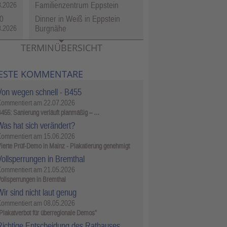
Familienzentrum Eppstein
8.2026
0
Dinner in Weiß in Eppstein
Burgnähe
8.2026
TERMINÜBERSICHT
ESTE KOMMENTARE
Von wegen schnell - B455
Kommentiert am
22.07.2026
455: Sanierung verläuft planmäßig – …
Was hat sich verändert?
Kommentiert am
15.06.2026
ierte Prüf-Demo in Mainz - Plakatierung genehmigt
Vollsperrungen in Bremthal
Kommentiert am
21.05.2026
ollsperrungen in Bremthal
ir sind nicht laut genug
Kommentiert am
08.05.2026
Plakatverbot für überregionale Demos"
Richtige Entscheidung des Rathauses