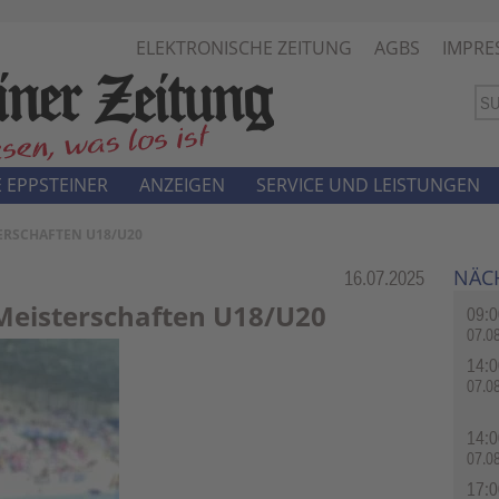
ELEKTRONISCHE ZEITUNG
AGBS
IMPRE
 EPPSTEINER
ANZEIGEN
SERVICE UND LEISTUNGEN
TERSCHAFTEN U18/U20
NÄC
Rubrik:
16.07.2025
Meisterschaften U18/U20
09:0
07.0
14:0
07.0
14:0
07.0
17:0