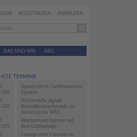
SSUM
REGISTRIEREN
ANMELDEN
DAS SIND WIR
ABO
HSTE TERMINE
0
Sprachcafé im Familienzentrum
Eppstein
8.2026
0
Wöchentliche digitale
Baustellensprechstunde zur
8.2026
Sanierung der B455
0
Wochenmarkt Eppstein auf
dem Gottfriedplatz
8.2026
0
Freitags unter Freunden im