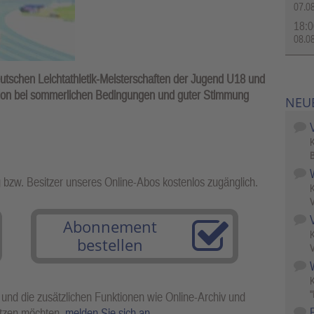
07.0
18:0
08.0
schen Leichtathletik-Meisterschaften der Jugend U18 und
ion bei sommerlichen Bedingungen und guter Stimmung
NEU
B
g bzw. Besitzer unseres Online-Abos kostenlos zugänglich.
V
Abonnement
bestellen
V
W
"
 und die zusätzlichen Funktionen wie Online-Archiv und
utzen möchten,
melden Sie sich an
.