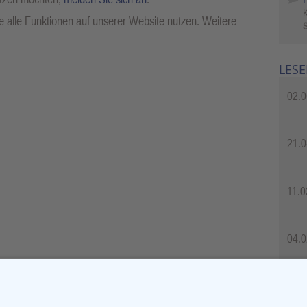
 alle Funktionen auf unserer Website nutzen. Weitere
S
LESE
02.0
21.0
11.0
04.0
04.0