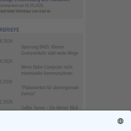
Kommentiert am
02.05.2026
tadt bietet Wohnhaus zum Kauf an
RBRIEFE
6.2026
Sperrung B455: Kleiner
Grenzverkehr statt weite Wege
4.2026
Wenn Bahn-Computer nicht
miteinander kommunizieren
3.2026
"Plakatverbot für überregionale
Demos"
2.2026
Gelbe Tonne – Ein kleiner Blick
über den Tellerand
2.2026
Plastikersparnis durch Nutzung