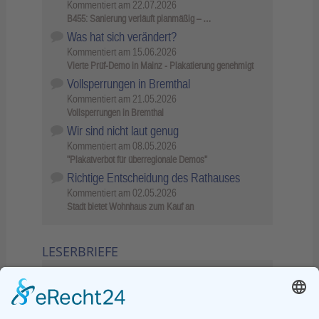
Kommentiert am
22.07.2026
B455: Sanierung verläuft planmäßig – …
Was hat sich verändert?
Kommentiert am
15.06.2026
Vierte Prüf-Demo in Mainz - Plakatierung genehmigt
Vollsperrungen in Bremthal
Kommentiert am
21.05.2026
Vollsperrungen in Bremthal
Wir sind nicht laut genug
Kommentiert am
08.05.2026
"Plakatverbot für überregionale Demos"
Richtige Entscheidung des Rathauses
Kommentiert am
02.05.2026
Stadt bietet Wohnhaus zum Kauf an
LESERBRIEFE
02.06.2026
Sperrung B455: Kleiner
Grenzverkehr statt weite Wege