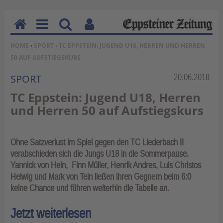
H
M
Su
Be
SIE BEFINDEN SICH HIER:
HOME
›
SPORT
› TC EPPSTEIN: JUGEND U18, HERREN UND HERREN
o
en
ch
nu
50 AUF AUFSTIEGSKURS
m
u
en
tz
e
erf
Rubrik:
20.06.2018
SPORT
un
TC Eppstein: Jugend U18, Herren
kti
und Herren 50 auf Aufstiegskurs
on
en
Ohne Satzverlust im Spiel gegen den TC Liederbach II
verabschieden sich die Jungs U18 in die Sommerpause.
Yannick von Hein, Finn Müller, Henrik Andres, Luis Christos
Helwig und Mark von Tein ließen ihren Gegnern beim 6:0
keine Chance und führen weiterhin die Tabelle an.
Jetzt weiterlesen