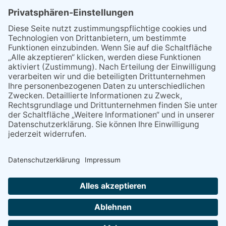
21.04.2026
Wenn Bahn-Computer nicht
miteinander kommunizieren
11.03.2026
"Plakatverbot für überregionale
Demos"
04.02.2026
Gelbe Tonne – Ein kleiner Blick
über den Tellerand
04.02.2026
Plastikersparnis durch Nutzung
von Gelber Tonne statt Säcken
NACH OBEN
Alle Rechte vorbehalten - Eppsteiner Zeitung Druck- und Verlags-
GmbH