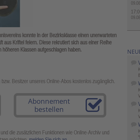
09.0
17:0
09.0
nisvereins konnte in der Bezirksklasse einen unerwarteten
aus Kriftel feiern. Diese rekrutiert sich aus einer Reihe
n in höheren Klassen aufgeschlagen haben.
NEU
B
g bzw. Besitzer unseres Online-Abos kostenlos zugänglich.
V
Abonnement
bestellen
V
W
 und die zusätzlichen Funktionen wie Online-Archiv und
"
utzen möchten,
melden Sie sich an
.