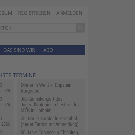
SSUM
REGISTRIEREN
ANMELDEN
DAS SIND WIR
ABO
HSTE TERMINE
0
Dinner in Weiß in Eppstein
Burgnähe
8.2026
0
Jubiläumskonzert des
JugendSinfonieOrchesters des
8.2026
MTK in Hofheim
0
28. Boule-Turnier in Bremthal
(neuer Termin mit Anmeldung)
8.2026
0
50 Jahre Tennisclub Ehlhalten,