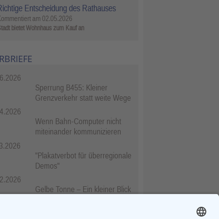
Richtige Entscheidung des Rathauses
Kommentiert am
02.05.2026
tadt bietet Wohnhaus zum Kauf an
RBRIEFE
6.2026
Sperrung B455: Kleiner
Grenzverkehr statt weite Wege
4.2026
Wenn Bahn-Computer nicht
miteinander kommunizieren
3.2026
"Plakatverbot für überregionale
Demos"
2.2026
Gelbe Tonne – Ein kleiner Blick
über den Tellerand
2.2026