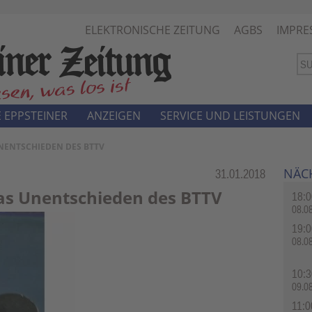
ELEKTRONISCHE ZEITUNG
AGBS
IMPRE
 EPPSTEINER
ANZEIGEN
SERVICE UND LEISTUNGEN
UNENTSCHIEDEN DES BTTV
NÄC
Rubrik:
31.01.2018
das Unentschieden des BTTV
18:0
08.0
19:0
08.0
10:3
09.0
11:0