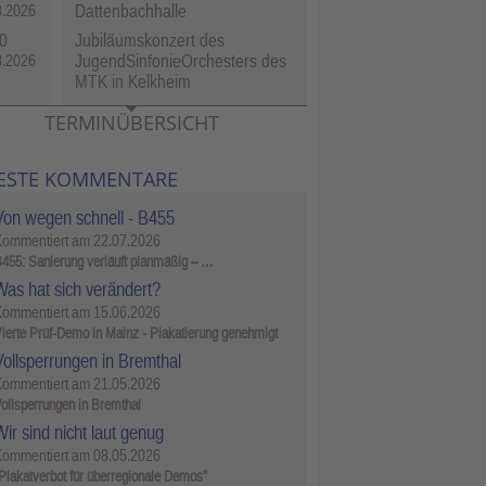
Dattenbachhalle
8.2026
0
Jubiläumskonzert des
JugendSinfonieOrchesters des
8.2026
MTK in Kelkheim
TERMINÜBERSICHT
ESTE KOMMENTARE
Von wegen schnell - B455
Kommentiert am
22.07.2026
455: Sanierung verläuft planmäßig – …
Was hat sich verändert?
Kommentiert am
15.06.2026
ierte Prüf-Demo in Mainz - Plakatierung genehmigt
Vollsperrungen in Bremthal
Kommentiert am
21.05.2026
ollsperrungen in Bremthal
ir sind nicht laut genug
Kommentiert am
08.05.2026
Plakatverbot für überregionale Demos"