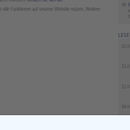
 alle Funktionen auf unserer Website nutzen. Weitere
S
LESE
02.0
21.0
11.0
04.0
04.0