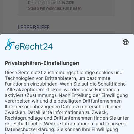
Kommentiert am
02.05.2026
Stadt bietet Wohnhaus zum Kauf an
LESERBRIEFE
02.06.2026
Sperrung B455: Kleiner
Grenzverkehr statt weite Wege
21.04.2026
Wenn Bahn-Computer nicht
miteinander kommunizieren
11.03.2026
"Plakatverbot für überregionale
Demos"
04.02.2026
Gelbe Tonne – Ein kleiner Blick
über den Tellerand
04.02.2026
Plastikersparnis durch Nutzung