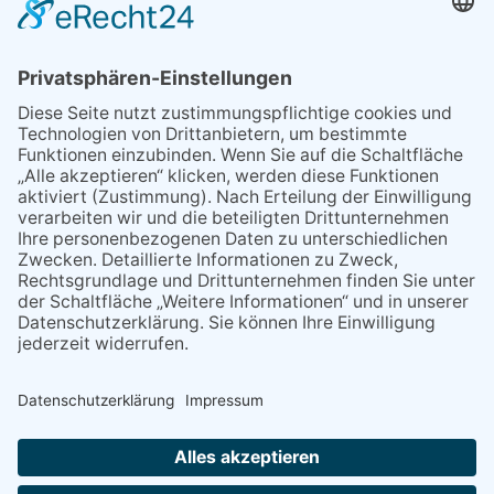
Sperrung B455: Kleiner
Grenzverkehr statt weite Wege
21.04.2026
Wenn Bahn-Computer nicht
miteinander kommunizieren
11.03.2026
"Plakatverbot für überregionale
Demos"
04.02.2026
Gelbe Tonne – Ein kleiner Blick
über den Tellerand
04.02.2026
Plastikersparnis durch Nutzung
von Gelber Tonne statt Säcken
NACH OBEN