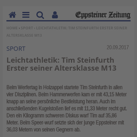
H
M
Su
Be
SIE BEFINDEN SICH HIER:
HOME
›
SPORT
› LEICHTATHLETIK: TIM STEINFURTH ERSTER SEINER
o
en
ch
nu
ALTERSKLASSE M13
m
u
en
tz
e
erf
Rubrik:
20.09.2017
SPORT
un
Leichtathletik: Tim Steinfurth
kti
Erster seiner Altersklasse M13
on
en
Beim Werfertag in Holzappel startete Tim Steinfurth in allen
vier Disziplinen. Beim Hammerwerfen kam er mit 43,15 Meter
knapp an seine persönliche Bestleistung heran. Auch im
anschließenden Kugelstoßen lief es mit 11,33 Meter recht gut.
Den ein Kilogramm schweren Diskus warf Tim auf 35,86
Meter. Beim Speer-wurf setzte sich der junge Eppsteiner mit
36,03 Metern von seinen Gegnern ab.