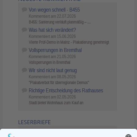
Von wegen schnell - B455
Kommentiert am
22.07.2026
B455: Sanierung verläuft planmäßig – …
Was hat sich verändert?
Kommentiert am
15.06.2026
Vierte Prüf-Demo in Mainz - Plakatierung genehmigt
Vollsperrungen in Bremthal
Kommentiert am
21.05.2026
Vollsperrungen in Bremthal
Wir sind nicht laut genug
Kommentiert am
08.05.2026
"Plakatverbot für überregionale Demos"
Richtige Entscheidung des Rathauses
Kommentiert am
02.05.2026
Stadt bietet Wohnhaus zum Kauf an
LESERBRIEFE
02.06.2026