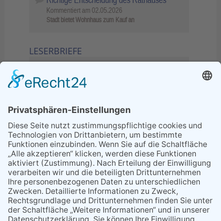
Kommentiert am
02.05.2026
Stadt bietet Wohnhaus zum Kauf an
LESERBRIEFE
02.06.2026
Sperrung B455: Kleiner
Grenzverkehr statt weite Wege
21.04.2026
Wenn Bahn-Computer nicht
miteinander kommunizieren
11.03.2026
"Plakatverbot für überregionale
Demos"
04.02.2026
Gelbe Tonne – Ein kleiner Blick
über den Tellerand
04.02.2026
Plastikersparnis durch Nutzung