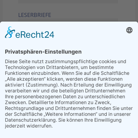
LESERBRIEFE
02.06.2026
Sperrung B455: Kleiner
Grenzverkehr statt weite Wege
21.04.2026
Wenn Bahn-Computer nicht
miteinander kommunizieren
11.03.2026
"Plakatverbot für überregionale
Demos"
04.02.2026
Gelbe Tonne – Ein kleiner Blick
über den Tellerand
04.02.2026
Plastikersparnis durch Nutzung
von Gelber Tonne statt Säcken