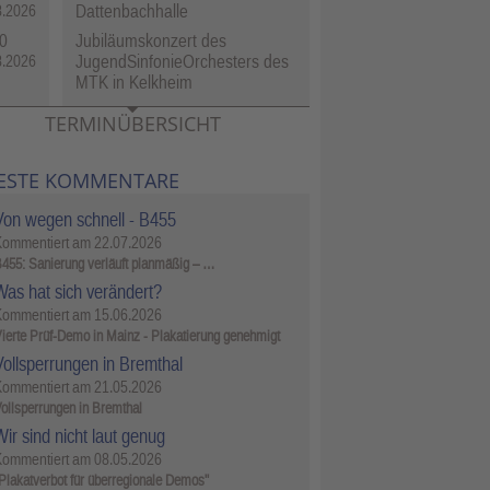
Dattenbachhalle
8.2026
0
Jubiläumskonzert des
JugendSinfonieOrchesters des
8.2026
MTK in Kelkheim
TERMINÜBERSICHT
ESTE KOMMENTARE
Von wegen schnell - B455
Kommentiert am
22.07.2026
455: Sanierung verläuft planmäßig – …
Was hat sich verändert?
Kommentiert am
15.06.2026
ierte Prüf-Demo in Mainz - Plakatierung genehmigt
Vollsperrungen in Bremthal
Kommentiert am
21.05.2026
ollsperrungen in Bremthal
ir sind nicht laut genug
Kommentiert am
08.05.2026
Plakatverbot für überregionale Demos"