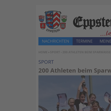
NACHRICHTEN
TERMINE
MEINE
SIE BEFINDEN SICH HIER:
HOME
›
SPORT
› 200 ATHLETEN BEIM SPARWASSE
SPORT
200 Athleten beim Sparw