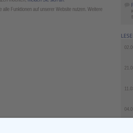
 alle Funktionen auf unserer Website nutzen. Weitere
S
LESE
02.0
21.0
11.0
04.0
04.0