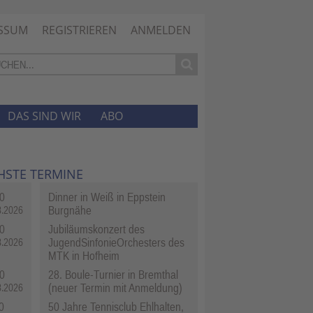
SSUM
REGISTRIEREN
ANMELDEN
DAS SIND WIR
ABO
HSTE TERMINE
0
Dinner in Weiß in Eppstein
Burgnähe
8.2026
0
Jubiläumskonzert des
JugendSinfonieOrchesters des
8.2026
MTK in Hofheim
0
28. Boule-Turnier in Bremthal
(neuer Termin mit Anmeldung)
8.2026
0
50 Jahre Tennisclub Ehlhalten,