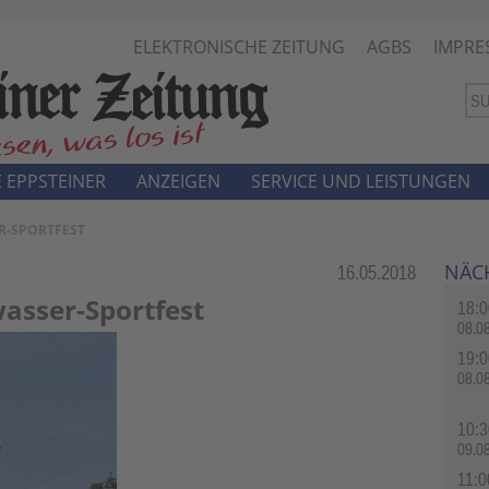
ELEKTRONISCHE ZEITUNG
AGBS
IMPRE
 EPPSTEINER
ANZEIGEN
SERVICE UND LEISTUNGEN
R-SPORTFEST
NÄC
Rubrik:
16.05.2018
asser-Sportfest
18:0
08.0
19:0
08.0
10:3
09.0
11:0