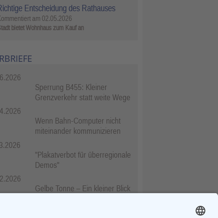
Richtige Entscheidung des Rathauses
Kommentiert am
02.05.2026
tadt bietet Wohnhaus zum Kauf an
RBRIEFE
6.2026
Sperrung B455: Kleiner
Grenzverkehr statt weite Wege
4.2026
Wenn Bahn-Computer nicht
miteinander kommunizieren
3.2026
"Plakatverbot für überregionale
Demos"
2.2026
Gelbe Tonne – Ein kleiner Blick
über den Tellerand
2.2026