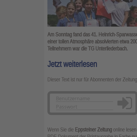
Am Sonntag fand das 41. Heinrich-Sparwasser
einer tollen Atmosphäre absolvierten etwa 20
Teilnehmern war die TG Unterliederbach.
Jetzt weiterlesen
Dieser Text ist nur für Abonnenten der Zeitun
Anmelden
Wenn Sie die
Eppsteiner Zeitung
online lesen
PDF-Dokument der Printausgabe in Farbe n