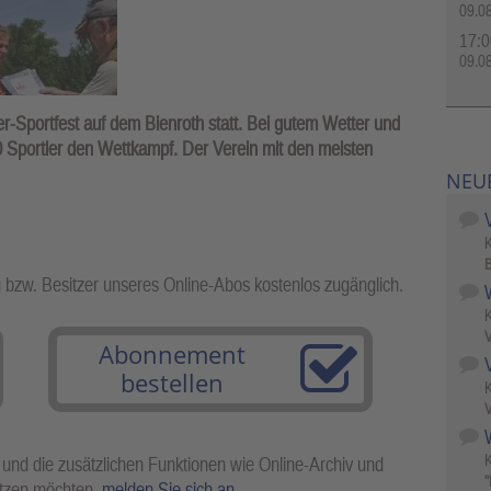
09.0
17:0
09.0
-Sportfest auf dem Bienroth statt. Bei gutem Wetter und
0 Sportler den Wettkampf. Der Verein mit den meisten
NEU
B
g bzw. Besitzer unseres Online-Abos kostenlos zugänglich.
V
Abonnement
bestellen
V
W
 und die zusätzlichen Funktionen wie Online-Archiv und
"
utzen möchten,
melden Sie sich an
.