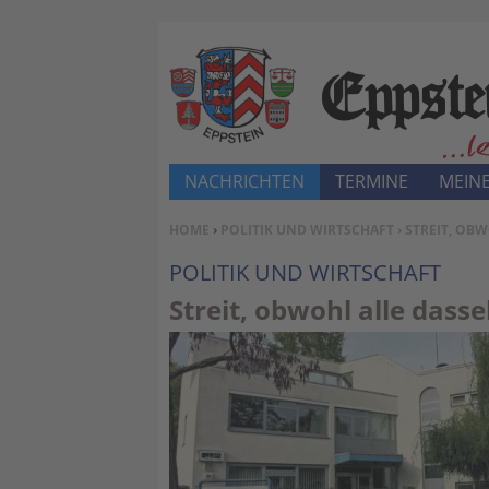
NACHRICHTEN
TERMINE
MEINE
SIE BEFINDEN SICH HIER:
HOME
›
POLITIK UND WIRTSCHAFT
› STREIT, OB
POLITIK UND WIRTSCHAFT
Streit, obwohl alle dass