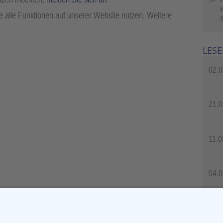
 alle Funktionen auf unserer Website nutzen. Weitere
S
LESE
02.0
21.0
11.0
04.0
04.0