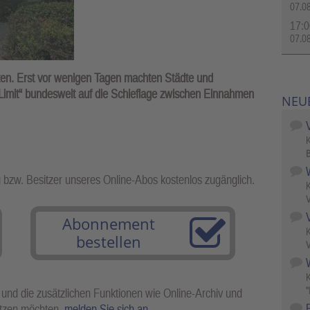
07.0
17:0
07.0
ten. Erst vor wenigen Tagen machten Städte und
mit“ bundesweit auf die Schieflage zwischen Einnahmen
NEU
B
g bzw. Besitzer unseres Online-Abos kostenlos zugänglich.
V
Abonnement
bestellen
V
W
"
 und die zusätzlichen Funktionen wie Online-Archiv und
utzen möchten,
melden Sie sich an
.