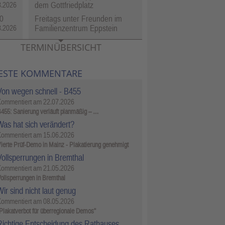
dem Gottfriedplatz
8.2026
0
Freitags unter Freunden im
Familienzentrum Eppstein
8.2026
TERMINÜBERSICHT
ESTE KOMMENTARE
Von wegen schnell - B455
Kommentiert am
22.07.2026
455: Sanierung verläuft planmäßig – …
Was hat sich verändert?
Kommentiert am
15.06.2026
ierte Prüf-Demo in Mainz - Plakatierung genehmigt
Vollsperrungen in Bremthal
Kommentiert am
21.05.2026
ollsperrungen in Bremthal
ir sind nicht laut genug
Kommentiert am
08.05.2026
Plakatverbot für überregionale Demos"
Richtige Entscheidung des Rathauses