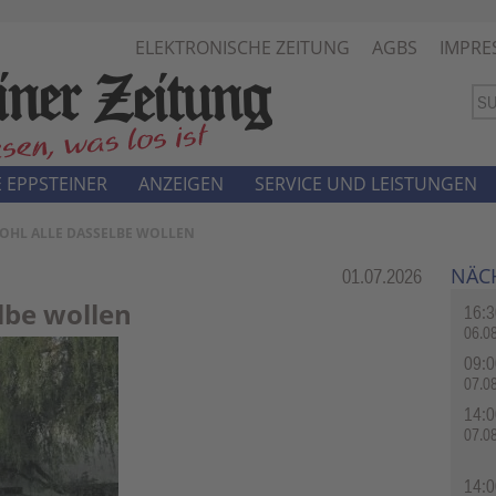
ELEKTRONISCHE ZEITUNG
AGBS
IMPRE
 EPPSTEINER
ANZEIGEN
SERVICE UND LEISTUNGEN
WOHL ALLE DASSELBE WOLLEN
NÄC
Rubrik:
01.07.2026
elbe wollen
16:3
06.0
09:0
07.0
14:0
07.0
14:0