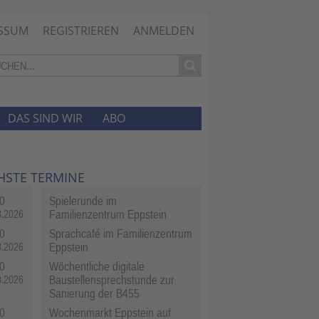
SSUM
REGISTRIEREN
ANMELDEN
DAS SIND WIR
ABO
HSTE TERMINE
0
Spielerunde im
Familienzentrum Eppstein
8.2026
0
Sprachcafé im Familienzentrum
Eppstein
8.2026
0
Wöchentliche digitale
Baustellensprechstunde zur
8.2026
Sanierung der B455
0
Wochenmarkt Eppstein auf