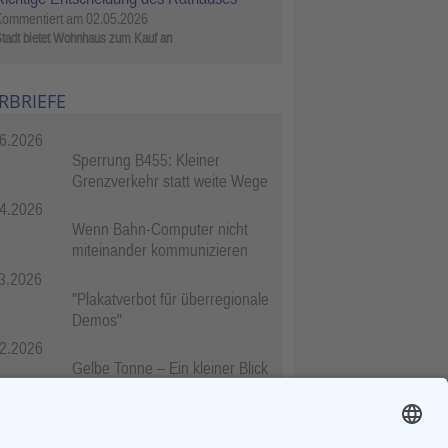
Kommentiert am
02.05.2026
tadt bietet Wohnhaus zum Kauf an
RBRIEFE
6.2026
Sperrung B455: Kleiner
Grenzverkehr statt weite Wege
4.2026
Wenn Bahn-Computer nicht
miteinander kommunizieren
3.2026
"Plakatverbot für überregionale
Demos"
2.2026
Gelbe Tonne – Ein kleiner Blick
über den Tellerand
2.2026
Plastikersparnis durch Nutzung