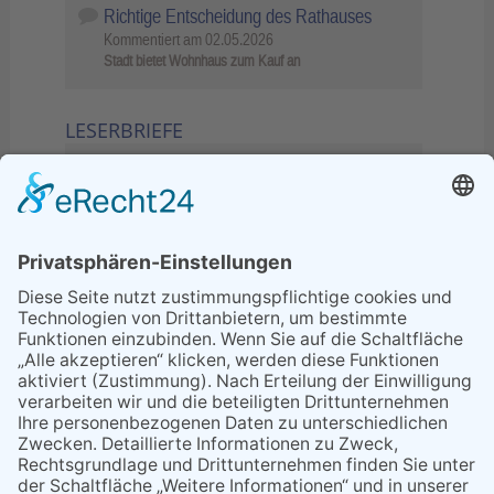
Richtige Entscheidung des Rathauses
Kommentiert am
02.05.2026
Stadt bietet Wohnhaus zum Kauf an
LESERBRIEFE
02.06.2026
Sperrung B455: Kleiner
Grenzverkehr statt weite Wege
21.04.2026
Wenn Bahn-Computer nicht
miteinander kommunizieren
11.03.2026
"Plakatverbot für überregionale
Demos"
04.02.2026
Gelbe Tonne – Ein kleiner Blick
über den Tellerand
04.02.2026