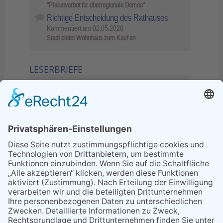
"Plakatverbot für überregionale Demos"
Richtige Entscheidung des Rathauses
Kommentiert am
02.05.2026
Stadt bietet Wohnhaus zum Kauf an
LESERBRIEFE
02.06.2026
Sperrung B455: Kleiner
Grenzverkehr statt weite Wege
21.04.2026
Wenn Bahn-Computer nicht
miteinander kommunizieren
11.03.2026
"Plakatverbot für überregionale
Demos"
04.02.2026
Gelbe Tonne – Ein kleiner Blick
über den Tellerand