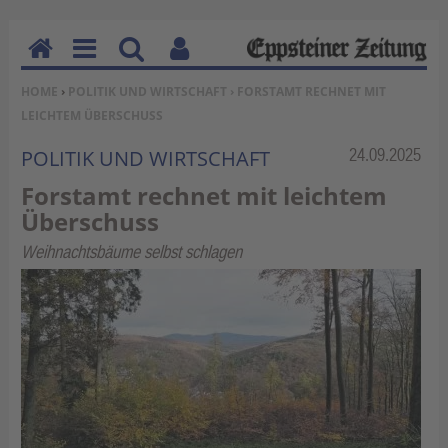
H
M
Su
Be
SIE BEFINDEN SICH HIER:
HOME
›
POLITIK UND WIRTSCHAFT
› FORSTAMT RECHNET MIT
o
en
ch
nu
LEICHTEM ÜBERSCHUSS
m
u
en
tz
e
erf
Rubrik:
24.09.2025
POLITIK UND WIRTSCHAFT
un
Forstamt rechnet mit leichtem
kti
Überschuss
on
en
Weihnachtsbäume selbst schlagen