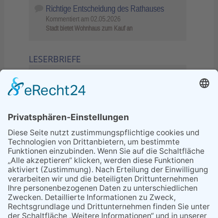
Richtige Entscheidung des Rathauses
Kommentiert am
02.05.2026
Stadt bietet Wohnhaus zum Kauf an
LESERBRIEFE
02.06.2026
Sperrung B455: Kleiner
Grenzverkehr statt weite Wege
21.04.2026
Wenn Bahn-Computer nicht
miteinander kommunizieren
11.03.2026
"Plakatverbot für überregionale
Demos"
04.02.2026
Gelbe Tonne – Ein kleiner Blick
über den Tellerand
04.02.2026