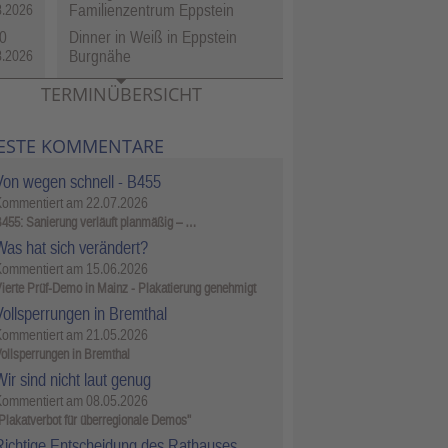
Familienzentrum Eppstein
8.2026
0
Dinner in Weiß in Eppstein
Burgnähe
8.2026
TERMINÜBERSICHT
ESTE KOMMENTARE
Von wegen schnell - B455
Kommentiert am
22.07.2026
455: Sanierung verläuft planmäßig – …
Was hat sich verändert?
Kommentiert am
15.06.2026
ierte Prüf-Demo in Mainz - Plakatierung genehmigt
Vollsperrungen in Bremthal
Kommentiert am
21.05.2026
ollsperrungen in Bremthal
ir sind nicht laut genug
Kommentiert am
08.05.2026
Plakatverbot für überregionale Demos"
Richtige Entscheidung des Rathauses