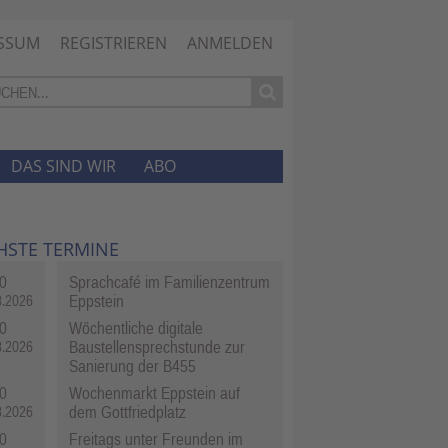
SSUM
REGISTRIEREN
ANMELDEN
DAS SIND WIR
ABO
HSTE TERMINE
0
Sprachcafé im Familienzentrum
Eppstein
8.2026
0
Wöchentliche digitale
Baustellensprechstunde zur
8.2026
Sanierung der B455
0
Wochenmarkt Eppstein auf
dem Gottfriedplatz
8.2026
0
Freitags unter Freunden im