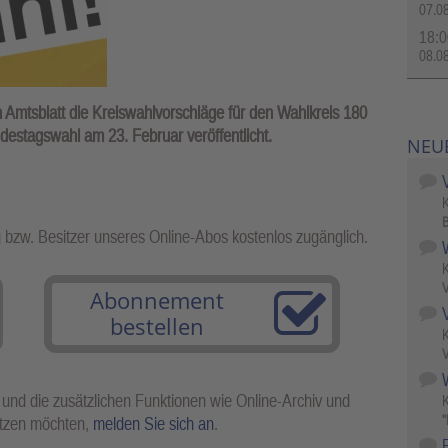
07.0
18:0
08.0
 Amtsblatt die Kreiswahlvorschläge für den Wahlkreis 180
destagswahl am 23. Februar veröffentlicht.
NEU
B
g bzw. Besitzer unseres Online-Abos kostenlos zugänglich.
V
Abonnement
bestellen
V
W
 und die zusätzlichen Funktionen wie Online-Archiv und
"
utzen möchten,
melden Sie sich an
.