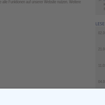
 alle Funktionen auf unserer Website nutzen. Weitere
S
LESE
02.0
21.0
11.0
04.0
04.0