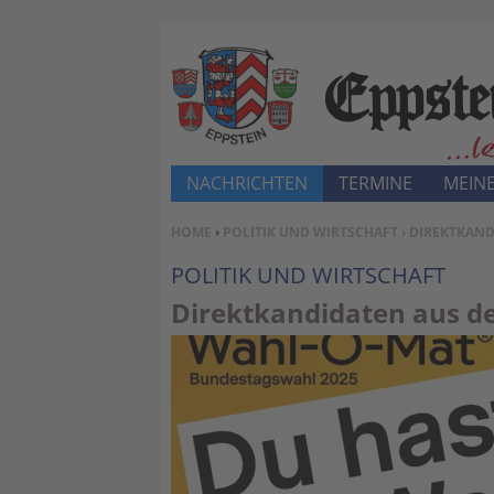
NACHRICHTEN
TERMINE
MEINE
SIE BEFINDEN SICH HIER:
HOME
›
POLITIK UND WIRTSCHAFT
› DIREKTKAN
POLITIK UND WIRTSCHAFT
Direktkandidaten aus 