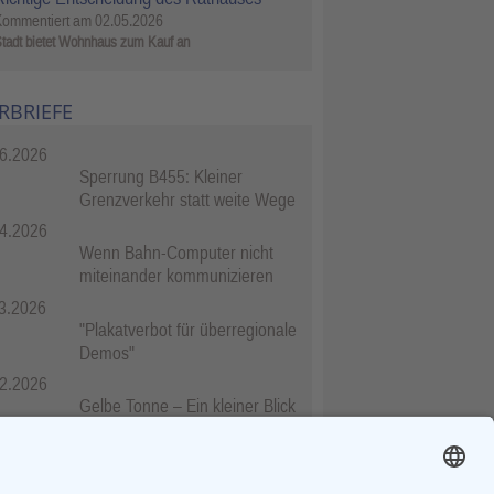
Kommentiert am
02.05.2026
tadt bietet Wohnhaus zum Kauf an
RBRIEFE
6.2026
Sperrung B455: Kleiner
Grenzverkehr statt weite Wege
4.2026
Wenn Bahn-Computer nicht
miteinander kommunizieren
3.2026
"Plakatverbot für überregionale
Demos"
2.2026
Gelbe Tonne – Ein kleiner Blick
über den Tellerand
2.2026
Plastikersparnis durch Nutzung