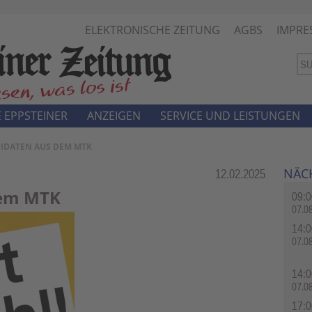
ELEKTRONISCHE ZEITUNG
AGBS
IMPRE
 EPPSTEINER
ANZEIGEN
SERVICE UND LEISTUNGEN
DIDATEN AUS DEM MTK
NÄC
Rubrik:
12.02.2025
dem MTK
09:0
07.0
14:0
07.0
14:0
07.0
17:0