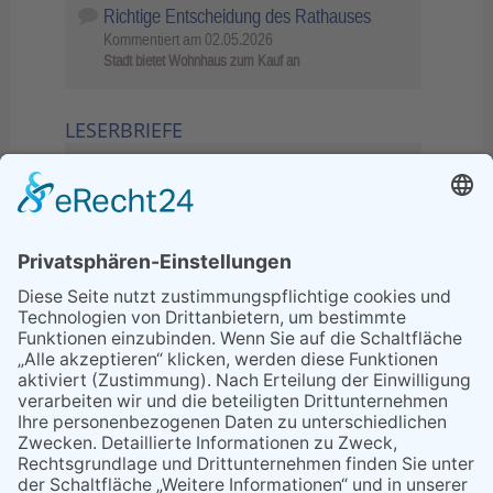
Richtige Entscheidung des Rathauses
Kommentiert am
02.05.2026
Stadt bietet Wohnhaus zum Kauf an
LESERBRIEFE
02.06.2026
Sperrung B455: Kleiner
Grenzverkehr statt weite Wege
21.04.2026
Wenn Bahn-Computer nicht
miteinander kommunizieren
11.03.2026
"Plakatverbot für überregionale
Demos"
04.02.2026
Gelbe Tonne – Ein kleiner Blick
über den Tellerand
04.02.2026