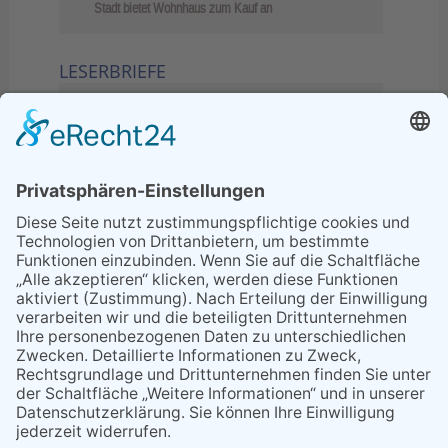
Stadt bietet Wohnhaus zum Kauf an
LESERBRIEFE
02.06.2026
Sperrung B455: Kleiner
Grenzverkehr statt weite Wege
21.04.2026
Wenn Bahn-Computer nicht
miteinander kommunizieren
11.03.2026
"Plakatverbot für überregionale
Demos"
04.02.2026
Gelbe Tonne – Ein kleiner Blick
über den Tellerand
04.02.2026
Plastikersparnis durch Nutzung
von Gelber Tonne statt Säcken