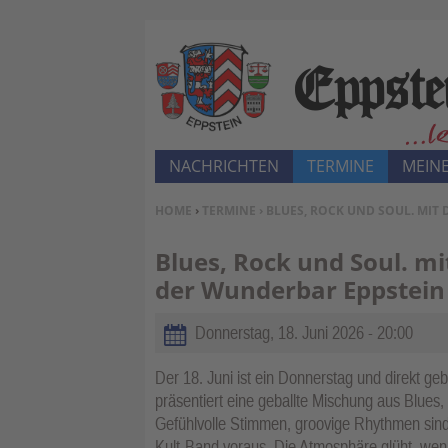
NACHRICHTEN
TERMINE
MEINE
SIE BEFINDEN SICH HIER:
HOME
›
TERMINE
› BLUES, ROCK UND SOUL. MI
Blues, Rock und Soul. mi
der Wunderbar Eppstein
Donnerstag, 18. Juni 2026 - 20:00
Der 18. Juni ist ein Donnerstag und direkt ge
präsentiert eine geballte Mischung aus Blues, 
Gefühlvolle Stimmen, groovige Rhythmen sind 
Kult-Band voraus. Die Atmosphäre glüht, wenn 