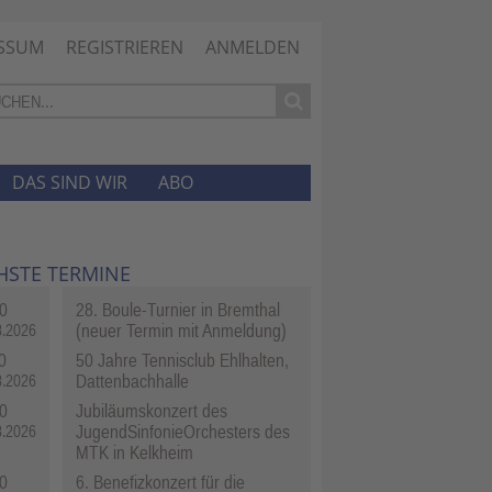
SSUM
REGISTRIEREN
ANMELDEN
DAS SIND WIR
ABO
HSTE TERMINE
0
28. Boule-Turnier in Bremthal
(neuer Termin mit Anmeldung)
8.2026
0
50 Jahre Tennisclub Ehlhalten,
Dattenbachhalle
8.2026
0
Jubiläumskonzert des
JugendSinfonieOrchesters des
8.2026
MTK in Kelkheim
0
6. Benefizkonzert für die