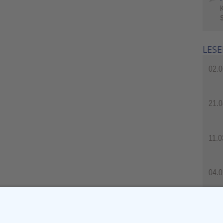
S
LESE
02.0
21.0
11.0
04.0
04.0