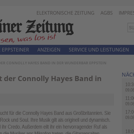
ELEKTRONISCHE ZEITUNG
AGBS
IMPRE
 EPPSTEINER
ANZEIGEN
SERVICE UND LEISTUNGEN
T DER CONNOLLY HAYES BAND IN DER WUNDERBAR EPPSTEIN
NÄC
t der Connolly Hayes Band in
10:3
09.0
11:0
09.0
17:0
bucht für die Connolly Hayes Band aus Großbritannien. Sie
09.0
Rock und Soul. Ihre Musik gilt als originell und dynamisch.
ihr Credo. Außerdem eilt ihr ein hervorragender Ruf als
18:0
die Musiker ans Mikrofon treten, die Gitarrensaiten