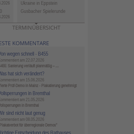
Ukraine in Eppstein
8.2026
0
Gusbacher Spielerunde
8.2026
TERMINÜBERSICHT
ESTE KOMMENTARE
Von wegen schnell - B455
Kommentiert am
22.07.2026
455: Sanierung verläuft planmäßig – …
Was hat sich verändert?
Kommentiert am
15.06.2026
ierte Prüf-Demo in Mainz - Plakatierung genehmigt
Vollsperrungen in Bremthal
Kommentiert am
21.05.2026
ollsperrungen in Bremthal
ir sind nicht laut genug
Kommentiert am
08.05.2026
Plakatverbot für überregionale Demos"
Richtige Entscheidung des Rathauses