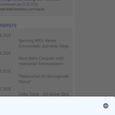
Kommentiert am
02.05.2026
tadt bietet Wohnhaus zum Kauf an
RBRIEFE
6.2026
Sperrung B455: Kleiner
Grenzverkehr statt weite Wege
4.2026
Wenn Bahn-Computer nicht
miteinander kommunizieren
3.2026
"Plakatverbot für überregionale
Demos"
2.2026
Gelbe Tonne – Ein kleiner Blick
über den Tellerand
2.2026
Plastikersparnis durch Nutzung