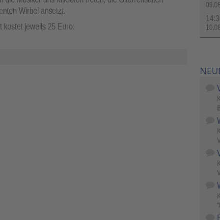
09.0
enten Wirbel ansetzt.
14:3
 kostet jeweils 25 Euro.
10.0
NEU
B
V
V
W
"