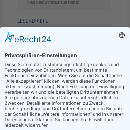
Stadt bietet Wohnhaus zum Kauf an
LESERBRIEFE
02.06.2026
Sperrung B455: Kleiner
Grenzverkehr statt weite Wege
21.04.2026
Wenn Bahn-Computer nicht
miteinander kommunizieren
11.03.2026
"Plakatverbot für überregionale
Demos"
04.02.2026
Gelbe Tonne – Ein kleiner Blick
über den Tellerand
04.02.2026
Plastikersparnis durch Nutzung
von Gelber Tonne statt Säcken