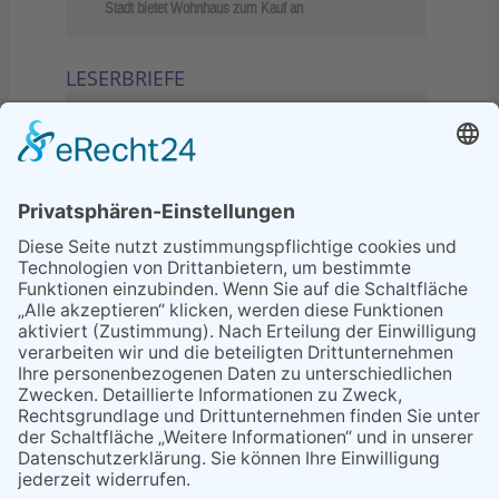
Stadt bietet Wohnhaus zum Kauf an
LESERBRIEFE
02.06.2026
Sperrung B455: Kleiner
Grenzverkehr statt weite Wege
21.04.2026
Wenn Bahn-Computer nicht
miteinander kommunizieren
11.03.2026
"Plakatverbot für überregionale
Demos"
04.02.2026
Gelbe Tonne – Ein kleiner Blick
über den Tellerand
04.02.2026
Plastikersparnis durch Nutzung
von Gelber Tonne statt Säcken