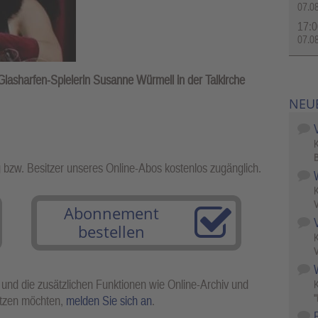
07.0
17:0
07.0
 Glasharfen-Spielerin Susanne Würmell in der Talkirche
NEU
B
g bzw. Besitzer unseres Online-Abos kostenlos zugänglich.
V
Abonnement
bestellen
V
W
 und die zusätzlichen Funktionen wie Online-Archiv und
"
utzen möchten,
melden Sie sich an
.