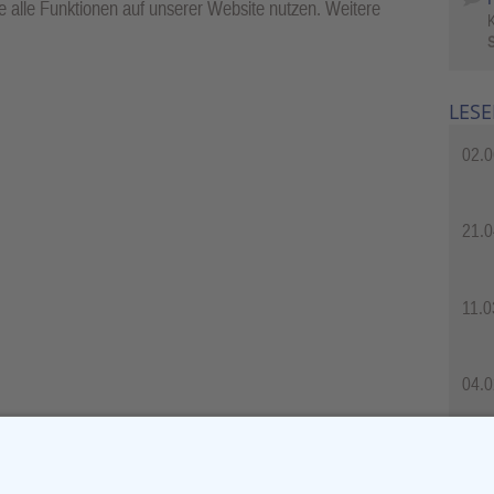
 alle Funktionen auf unserer Website nutzen. Weitere
S
LESE
02.0
21.0
11.0
04.0
04.0