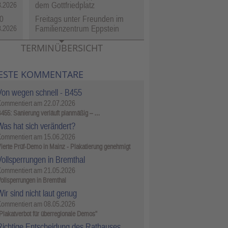
dem Gottfriedplatz
8.2026
0
Freitags unter Freunden im
Familienzentrum Eppstein
8.2026
TERMINÜBERSICHT
ESTE KOMMENTARE
Von wegen schnell - B455
Kommentiert am
22.07.2026
455: Sanierung verläuft planmäßig – …
Was hat sich verändert?
Kommentiert am
15.06.2026
ierte Prüf-Demo in Mainz - Plakatierung genehmigt
Vollsperrungen in Bremthal
Kommentiert am
21.05.2026
ollsperrungen in Bremthal
ir sind nicht laut genug
Kommentiert am
08.05.2026
Plakatverbot für überregionale Demos"
Richtige Entscheidung des Rathauses