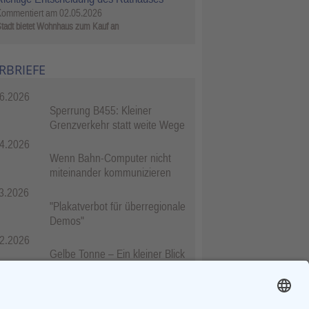
Kommentiert am
02.05.2026
tadt bietet Wohnhaus zum Kauf an
RBRIEFE
6.2026
Sperrung B455: Kleiner
Grenzverkehr statt weite Wege
4.2026
Wenn Bahn-Computer nicht
miteinander kommunizieren
3.2026
"Plakatverbot für überregionale
Demos"
2.2026
Gelbe Tonne – Ein kleiner Blick
über den Tellerand
2.2026
Plastikersparnis durch Nutzung