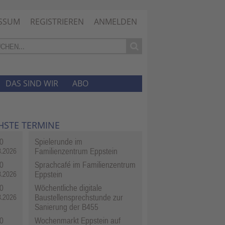
SSUM
REGISTRIEREN
ANMELDEN
DAS SIND WIR
ABO
HSTE TERMINE
0
Spielerunde im
Familienzentrum Eppstein
8.2026
0
Sprachcafé im Familienzentrum
Eppstein
8.2026
0
Wöchentliche digitale
Baustellensprechstunde zur
8.2026
Sanierung der B455
0
Wochenmarkt Eppstein auf