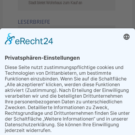
Stadt bietet Wohnhaus zum Kauf an
LESERBRIEFE
02.06.2026
Sperrung B455: Kleiner
Grenzverkehr statt weite Wege
21.04.2026
Wenn Bahn-Computer nicht
miteinander kommunizieren
11.03.2026
"Plakatverbot für überregionale
Demos"
04.02.2026
Gelbe Tonne – Ein kleiner Blick
über den Tellerand
04.02.2026
Plastikersparnis durch Nutzung
von Gelber Tonne statt Säcken