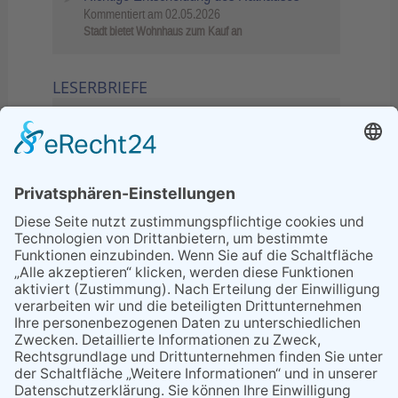
Kommentiert am
02.05.2026
Stadt bietet Wohnhaus zum Kauf an
LESERBRIEFE
02.06.2026
Sperrung B455: Kleiner
Grenzverkehr statt weite Wege
21.04.2026
Wenn Bahn-Computer nicht
miteinander kommunizieren
11.03.2026
"Plakatverbot für überregionale
Demos"
04.02.2026
Gelbe Tonne – Ein kleiner Blick
über den Tellerand
04.02.2026
Plastikersparnis durch Nutzung