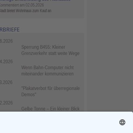
Kommentiert am
02.05.2026
tadt bietet Wohnhaus zum Kauf an
RBRIEFE
6.2026
Sperrung B455: Kleiner
Grenzverkehr statt weite Wege
4.2026
Wenn Bahn-Computer nicht
miteinander kommunizieren
3.2026
"Plakatverbot für überregionale
Demos"
2.2026
Gelbe Tonne – Ein kleiner Blick
über den Tellerand
2.2026
Plastikersparnis durch Nutzung