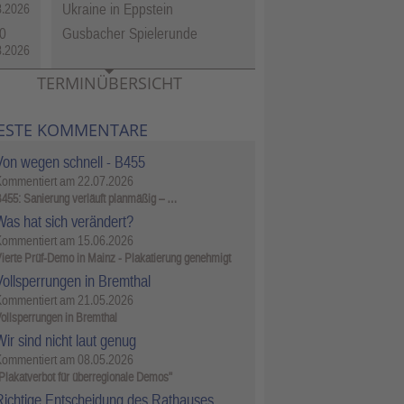
Ukraine in Eppstein
8.2026
0
Gusbacher Spielerunde
8.2026
TERMINÜBERSICHT
ESTE KOMMENTARE
Von wegen schnell - B455
Kommentiert am
22.07.2026
455: Sanierung verläuft planmäßig – …
Was hat sich verändert?
Kommentiert am
15.06.2026
ierte Prüf-Demo in Mainz - Plakatierung genehmigt
Vollsperrungen in Bremthal
Kommentiert am
21.05.2026
ollsperrungen in Bremthal
ir sind nicht laut genug
Kommentiert am
08.05.2026
Plakatverbot für überregionale Demos"
Richtige Entscheidung des Rathauses