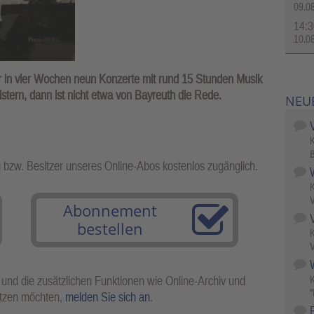
09.0
14:3
10.0
 in vier Wochen neun Konzerte mit rund 15 Stunden Musik
istern, dann ist nicht etwa von Bayreuth die Rede.
NEU
B
g bzw. Besitzer unseres Online-Abos kostenlos zugänglich.
V
Abonnement
bestellen
V
W
 und die zusätzlichen Funktionen wie Online-Archiv und
"
utzen möchten,
melden Sie sich an
.