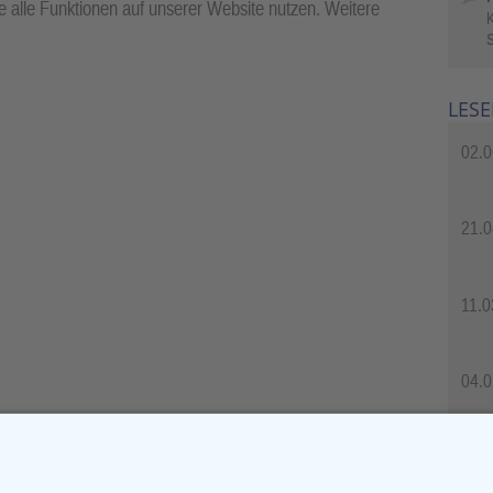
 alle Funktionen auf unserer Website nutzen. Weitere
S
LESE
02.0
21.0
11.0
04.0
04.0