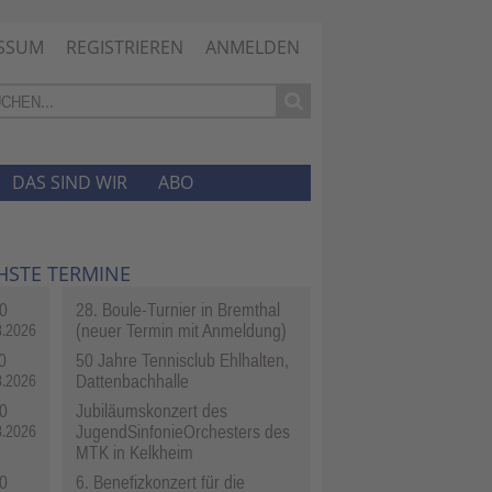
SSUM
REGISTRIEREN
ANMELDEN
DAS SIND WIR
ABO
HSTE TERMINE
0
28. Boule-Turnier in Bremthal
(neuer Termin mit Anmeldung)
8.2026
0
50 Jahre Tennisclub Ehlhalten,
Dattenbachhalle
8.2026
0
Jubiläumskonzert des
JugendSinfonieOrchesters des
8.2026
MTK in Kelkheim
0
6. Benefizkonzert für die