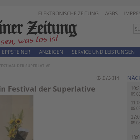
ELEKTRONISCHE ZEITUNG
AGBS
IMPRE
 EPPSTEINER
ANZEIGEN
SERVICE UND LEISTUNGEN
 FESTIVAL DER SUPERLATIVE
NÄC
Rubrik:
02.07.2014
in Festival der Superlative
10:3
09.0
11:0
09.0
17:0
09.0
18:0