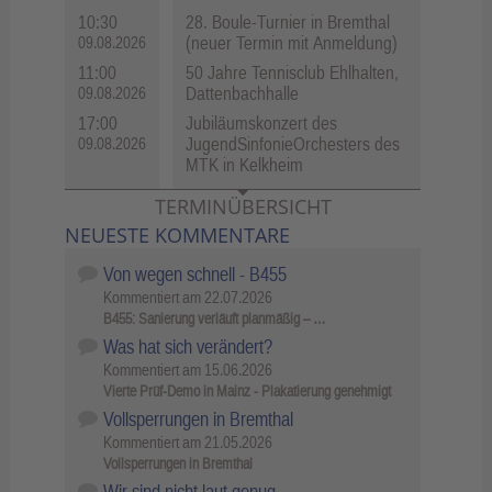
10:30
28. Boule-Turnier in Bremthal
(neuer Termin mit Anmeldung)
09.08.2026
11:00
50 Jahre Tennisclub Ehlhalten,
Dattenbachhalle
09.08.2026
17:00
Jubiläumskonzert des
JugendSinfonieOrchesters des
09.08.2026
MTK in Kelkheim
TERMINÜBERSICHT
NEUESTE KOMMENTARE
Von wegen schnell - B455
Kommentiert am
22.07.2026
B455: Sanierung verläuft planmäßig – …
Was hat sich verändert?
Kommentiert am
15.06.2026
Vierte Prüf-Demo in Mainz - Plakatierung genehmigt
Vollsperrungen in Bremthal
Kommentiert am
21.05.2026
Vollsperrungen in Bremthal
Wir sind nicht laut genug