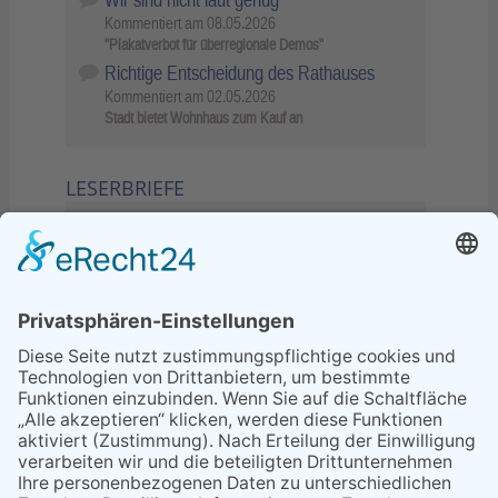
Kommentiert am
08.05.2026
"Plakatverbot für überregionale Demos"
Richtige Entscheidung des Rathauses
Kommentiert am
02.05.2026
Stadt bietet Wohnhaus zum Kauf an
LESERBRIEFE
02.06.2026
Sperrung B455: Kleiner
Grenzverkehr statt weite Wege
21.04.2026
Wenn Bahn-Computer nicht
miteinander kommunizieren
11.03.2026
"Plakatverbot für überregionale
Demos"
04.02.2026
Gelbe Tonne – Ein kleiner Blick