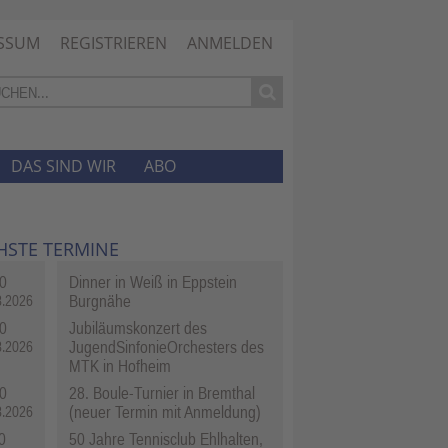
SSUM
REGISTRIEREN
ANMELDEN
DAS SIND WIR
ABO
HSTE TERMINE
0
Dinner in Weiß in Eppstein
Burgnähe
8.2026
0
Jubiläumskonzert des
JugendSinfonieOrchesters des
8.2026
MTK in Hofheim
0
28. Boule-Turnier in Bremthal
(neuer Termin mit Anmeldung)
8.2026
0
50 Jahre Tennisclub Ehlhalten,