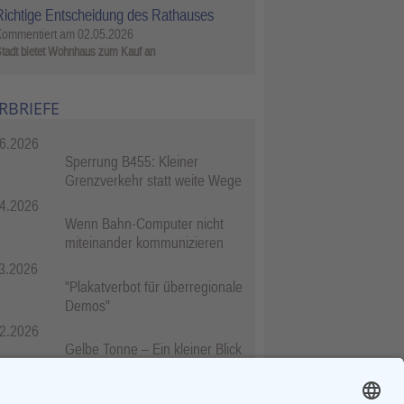
Richtige Entscheidung des Rathauses
Kommentiert am
02.05.2026
tadt bietet Wohnhaus zum Kauf an
RBRIEFE
6.2026
Sperrung B455: Kleiner
Grenzverkehr statt weite Wege
4.2026
Wenn Bahn-Computer nicht
miteinander kommunizieren
3.2026
"Plakatverbot für überregionale
Demos"
2.2026
Gelbe Tonne – Ein kleiner Blick
über den Tellerand
2.2026