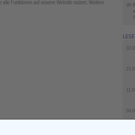
 alle Funktionen auf unserer Website nutzen. Weitere
S
LESE
02.0
21.0
11.0
04.0
04.0