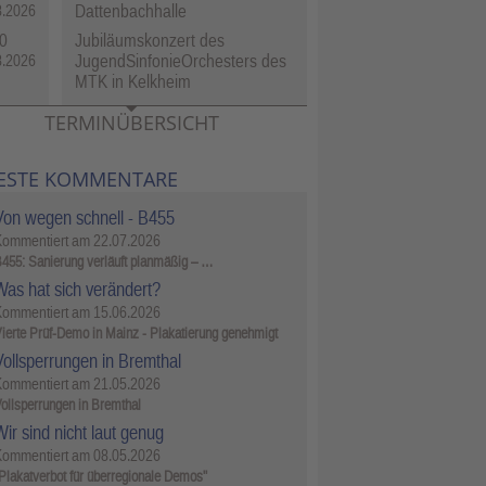
Dattenbachhalle
8.2026
0
Jubiläumskonzert des
JugendSinfonieOrchesters des
8.2026
MTK in Kelkheim
TERMINÜBERSICHT
ESTE KOMMENTARE
Von wegen schnell - B455
Kommentiert am
22.07.2026
455: Sanierung verläuft planmäßig – …
Was hat sich verändert?
Kommentiert am
15.06.2026
ierte Prüf-Demo in Mainz - Plakatierung genehmigt
Vollsperrungen in Bremthal
Kommentiert am
21.05.2026
ollsperrungen in Bremthal
ir sind nicht laut genug
Kommentiert am
08.05.2026
Plakatverbot für überregionale Demos"