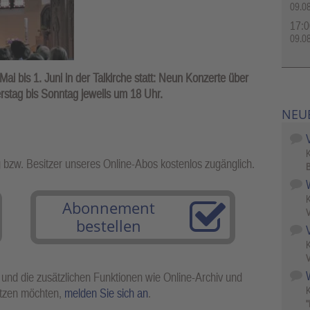
09.0
17:0
09.0
Mai bis 1. Juni in der Talkirche statt: Neun Konzerte über
tag bis Sonntag jeweils um 18 Uhr.
NEU
g bzw. Besitzer unseres Online-Abos kostenlos zugänglich.
B
Abonnement
V
bestellen
V
W
 und die zusätzlichen Funktionen wie Online-Archiv und
utzen möchten,
melden Sie sich an
.
"