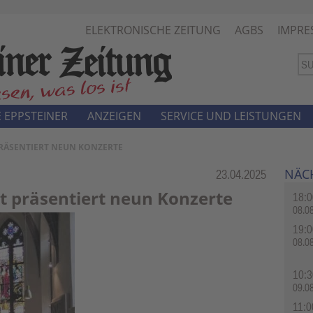
ELEKTRONISCHE ZEITUNG
AGBS
IMPRE
 EPPSTEINER
ANZEIGEN
SERVICE UND LEISTUNGEN
 PRÄSENTIERT NEUN KONZERTE
NÄC
Rubrik:
23.04.2025
st präsentiert neun Konzerte
18:0
08.0
19:0
08.0
10:3
09.0
11:0