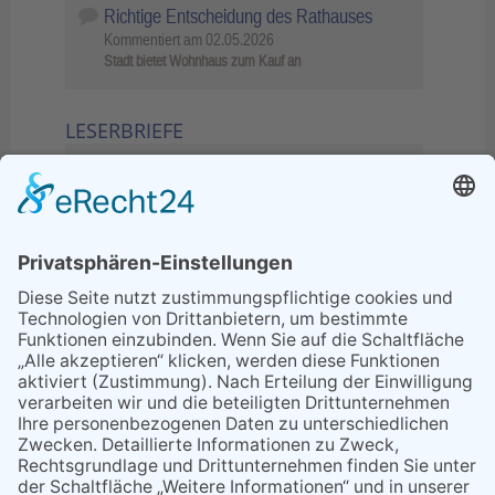
Richtige Entscheidung des Rathauses
Kommentiert am
02.05.2026
Stadt bietet Wohnhaus zum Kauf an
LESERBRIEFE
02.06.2026
Sperrung B455: Kleiner
Grenzverkehr statt weite Wege
21.04.2026
Wenn Bahn-Computer nicht
miteinander kommunizieren
11.03.2026
"Plakatverbot für überregionale
Demos"
04.02.2026
Gelbe Tonne – Ein kleiner Blick
über den Tellerand
04.02.2026