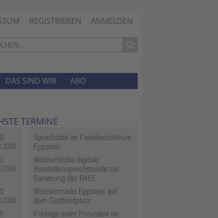
SSUM
REGISTRIEREN
ANMELDEN
DAS SIND WIR
ABO
HSTE TERMINE
0
Sprachcafé im Familienzentrum
Eppstein
8.2026
0
Wöchentliche digitale
Baustellensprechstunde zur
8.2026
Sanierung der B455
0
Wochenmarkt Eppstein auf
dem Gottfriedplatz
8.2026
0
Freitags unter Freunden im