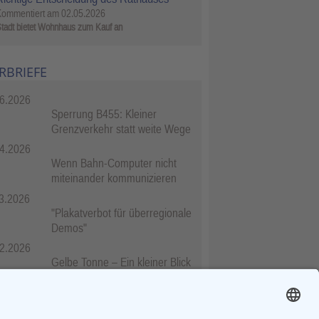
Kommentiert am
02.05.2026
tadt bietet Wohnhaus zum Kauf an
RBRIEFE
6.2026
Sperrung B455: Kleiner
Grenzverkehr statt weite Wege
4.2026
Wenn Bahn-Computer nicht
miteinander kommunizieren
3.2026
"Plakatverbot für überregionale
Demos"
2.2026
Gelbe Tonne – Ein kleiner Blick
über den Tellerand
2.2026
Plastikersparnis durch Nutzung