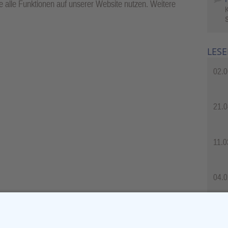
 alle Funktionen auf unserer Website nutzen. Weitere
S
LESE
02.0
21.0
11.0
04.0
04.0