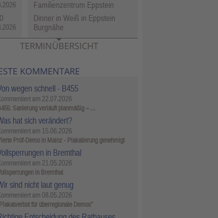
Familienzentrum Eppstein
8.2026
0
Dinner in Weiß in Eppstein
Burgnähe
8.2026
TERMINÜBERSICHT
ESTE KOMMENTARE
Von wegen schnell - B455
Kommentiert am
22.07.2026
455: Sanierung verläuft planmäßig – …
Was hat sich verändert?
Kommentiert am
15.06.2026
ierte Prüf-Demo in Mainz - Plakatierung genehmigt
Vollsperrungen in Bremthal
Kommentiert am
21.05.2026
ollsperrungen in Bremthal
ir sind nicht laut genug
Kommentiert am
08.05.2026
Plakatverbot für überregionale Demos"
Richtige Entscheidung des Rathauses