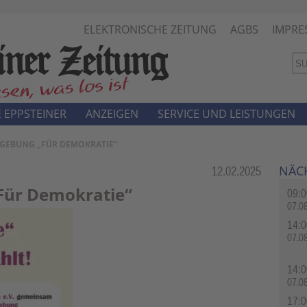
ELEKTRONISCHE ZEITUNG
AGBS
IMPRE
 EPPSTEINER
ANZEIGEN
SERVICE UND LEISTUNGEN
DGEBUNG „FÜR DEMOKRATIE“
NÄC
Rubrik:
12.02.2025
Für Demokratie“
09:0
07.0
14:0
07.0
14:0
07.0
17:0