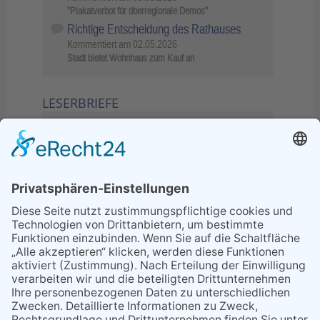
"Plakatverbot für überregionale Demos"
Richtige Entscheidung des Rathauses
Kommentiert am
02.05.2026
Stadt bietet Wohnhaus zum Kauf an
LESERBRIEFE
02.06.2026
Sperrung B455: Kleiner
Grenzverkehr statt weite Wege
21.04.2026
Wenn Bahn-Computer nicht
miteinander kommunizieren
11.03.2026
"Plakatverbot für überregionale
Demos"
04.02.2026
Gelbe Tonne – Ein kleiner Blick
über den Tellerand