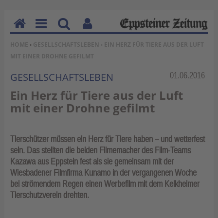
H
M
Su
Be
SIE BEFINDEN SICH HIER:
HOME
›
GESELLSCHAFTSLEBEN
› EIN HERZ FÜR TIERE AUS DER LUFT
o
en
ch
nu
MIT EINER DROHNE GEFILMT
m
u
en
tz
e
erf
Rubrik:
01.06.2016
GESELLSCHAFTSLEBEN
un
Ein Herz für Tiere aus der Luft
kti
mit einer Drohne gefilmt
on
en
Tierschützer müssen ein Herz für Tiere haben – und wetterfest
sein. Das stellten die beiden Filmemacher des Film-Teams
Kazawa aus Eppstein fest als sie gemeinsam mit der
Wiesbadener Filmfirma Kunamo in der vergangenen Woche
bei strömendem Regen einen Werbefilm mit dem Kelkheimer
Tierschutzverein drehten.