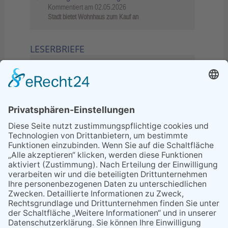
Kommentiert am
02.05.2026
Stadt bietet Wohnhaus zum Kauf an
LESERBRIEFE
02.06.2026
Sperrung B455: Kleiner
Grenzverkehr statt weite Wege
21.04.2026
Wenn Bahn-Computer nicht
miteinander kommunizieren
11.03.2026
"Plakatverbot für überregionale
Demos"
04.02.2026
Gelbe Tonne – Ein kleiner Blick
über den Tellerand
04.02.2026
Plastikersparnis durch Nutzung