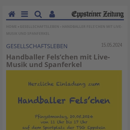
H
M
Su
Be
SIE BEFINDEN SICH HIER:
HOME
›
GESELLSCHAFTSLEBEN
› HANDBALLER FELS’CHEN MIT LIVE-
o
en
ch
nu
MUSIK UND SPANFERKEL
m
u
en
tz
e
erf
Rubrik:
15.05.2024
GESELLSCHAFTSLEBEN
un
Handballer Fels’chen mit Live-
kti
Musik und Spanferkel
on
en