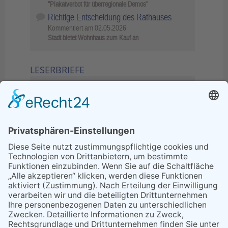
"Plakatverbot für überregionale Demos"
Richtige Entscheidung des Rathauses
Kommentiert am
02.05.2026
Stadt bietet Wohnhaus zum Kauf an
LESERBRIEFE
02.06.2026
Sperrung B455: Kleiner
Grenzverkehr statt weite Wege
21.04.2026
Wenn Bahn-Computer nicht
miteinander kommunizieren
11.03.2026
"Plakatverbot für überregionale
Demos"
04.02.2026
Gelbe Tonne – Ein kleiner Blick
über den Tellerand