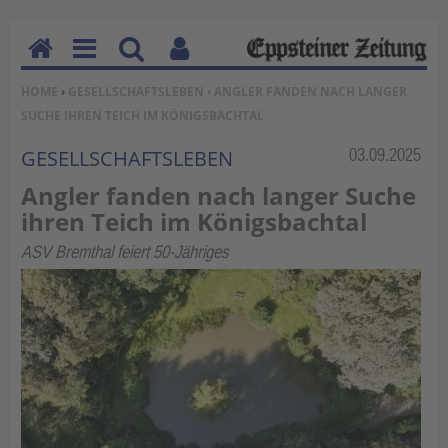
H
M
Su
Be
SIE BEFINDEN SICH HIER:
HOME
›
GESELLSCHAFTSLEBEN
› ANGLER FANDEN NACH LANGER
o
en
ch
nu
SUCHE IHREN TEICH IM KÖNIGSBACHTAL
m
u
en
tz
e
erf
Rubrik:
03.09.2025
GESELLSCHAFTSLEBEN
un
Angler fanden nach langer Suche
kti
ihren Teich im Königsbachtal
on
en
ASV Bremthal feiert 50-Jähriges