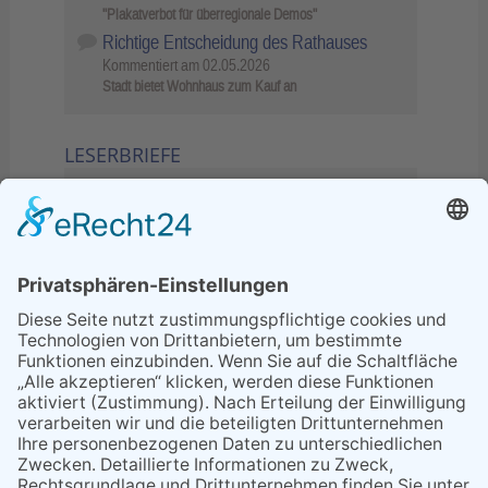
"Plakatverbot für überregionale Demos"
Richtige Entscheidung des Rathauses
Kommentiert am
02.05.2026
Stadt bietet Wohnhaus zum Kauf an
LESERBRIEFE
02.06.2026
Sperrung B455: Kleiner
Grenzverkehr statt weite Wege
21.04.2026
Wenn Bahn-Computer nicht
miteinander kommunizieren
11.03.2026
"Plakatverbot für überregionale
Demos"
04.02.2026
Gelbe Tonne – Ein kleiner Blick
über den Tellerand