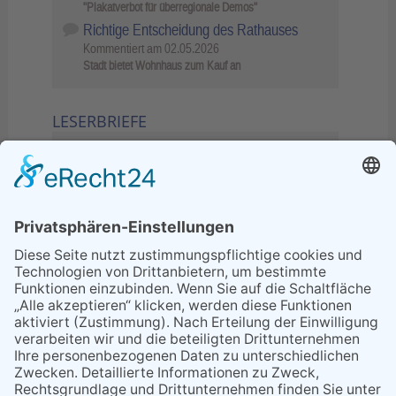
"Plakatverbot für überregionale Demos"
Richtige Entscheidung des Rathauses
Kommentiert am
02.05.2026
Stadt bietet Wohnhaus zum Kauf an
LESERBRIEFE
02.06.2026
Sperrung B455: Kleiner
Grenzverkehr statt weite Wege
21.04.2026
Wenn Bahn-Computer nicht
miteinander kommunizieren
11.03.2026
"Plakatverbot für überregionale
Demos"
04.02.2026
Gelbe Tonne – Ein kleiner Blick
über den Tellerand