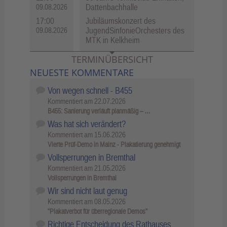
Dattenbachhalle
09.08.2026
17:00
Jubiläumskonzert des
JugendSinfonieOrchesters des
09.08.2026
MTK in Kelkheim
TERMINÜBERSICHT
NEUESTE KOMMENTARE
Von wegen schnell - B455
Kommentiert am
22.07.2026
B455: Sanierung verläuft planmäßig – …
Was hat sich verändert?
Kommentiert am
15.06.2026
Vierte Prüf-Demo in Mainz - Plakatierung genehmigt
Vollsperrungen in Bremthal
Kommentiert am
21.05.2026
Vollsperrungen in Bremthal
Wir sind nicht laut genug
Kommentiert am
08.05.2026
"Plakatverbot für überregionale Demos"
Richtige Entscheidung des Rathauses