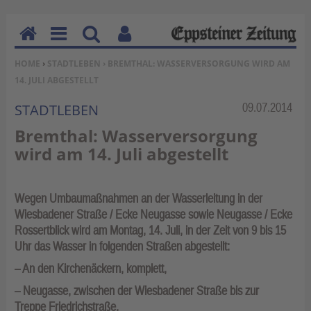
H
M
Su
Be
SIE BEFINDEN SICH HIER:
HOME
›
STADTLEBEN
› BREMTHAL: WASSERVERSORGUNG WIRD AM
o
en
ch
nu
14. JULI ABGESTELLT
m
u
en
tz
e
erf
Rubrik:
09.07.2014
STADTLEBEN
un
Bremthal: Wasserversorgung
kti
wird am 14. Juli abgestellt
on
en
Wegen Umbaumaßnahmen an der Wasserleitung in der
Wiesbadener Straße / Ecke Neugasse sowie Neugasse / Ecke
Rossertblick wird am Montag, 14. Juli, in der Zeit von 9 bis 15
Uhr das Wasser in folgenden Straßen abgestellt:
– An den Kirchenäckern, komplett,
– Neugasse, zwischen der Wiesbadener Straße bis zur
Treppe Friedrichstraße,