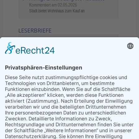
Kommentiert am
02.05.2026
Stadt bietet Wohnhaus zum Kauf an
LESERBRIEFE
02.06.2026
Sperrung B455: Kleiner
Grenzverkehr statt weite Wege
21.04.2026
Wenn Bahn-Computer nicht
miteinander kommunizieren
11.03.2026
"Plakatverbot für überregionale
Demos"
04.02.2026
Gelbe Tonne – Ein kleiner Blick
über den Tellerand
04.02.2026
Plastikersparnis durch Nutzung