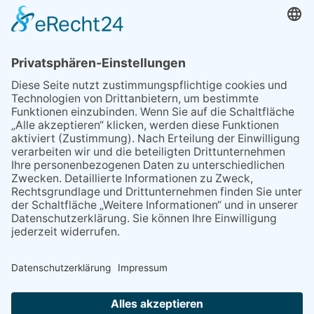
02.06.2026
Sperrung B455: Kleiner
Grenzverkehr statt weite Wege
21.04.2026
Wenn Bahn-Computer nicht
miteinander kommunizieren
11.03.2026
"Plakatverbot für überregionale
Demos"
04.02.2026
Gelbe Tonne – Ein kleiner Blick
über den Tellerand
04.02.2026
Plastikersparnis durch Nutzung
von Gelber Tonne statt Säcken
NACH OBEN