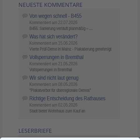
NEUESTE KOMMENTARE
Von wegen schnell - B455
Kommentiert am
22.07.2026
B455: Sanierung verläuft planmäßig – …
Was hat sich verändert?
Kommentiert am
15.06.2026
Vierte Prüf-Demo in Mainz - Plakatierung genehmigt
Vollsperrungen in Bremthal
Kommentiert am
21.05.2026
Vollsperrungen in Bremthal
Wir sind nicht laut genug
Kommentiert am
08.05.2026
"Plakatverbot für überregionale Demos"
Richtige Entscheidung des Rathauses
Kommentiert am
02.05.2026
Stadt bietet Wohnhaus zum Kauf an
LESERBRIEFE