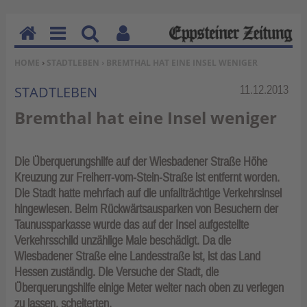
H
M
Su
Be
SIE BEFINDEN SICH HIER:
HOME
›
STADTLEBEN
› BREMTHAL HAT EINE INSEL WENIGER
o
en
ch
nu
m
u
en
tz
Rubrik:
11.12.2013
STADTLEBEN
e
erf
Bremthal hat eine Insel weniger
un
kti
on
Die Überquerungshilfe auf der Wiesbadener Straße Höhe
en
Kreuzung zur Freiherr-vom-Stein-Straße ist entfernt worden.
Die Stadt hatte mehrfach auf die unfallträchtige Verkehrsinsel
hingewiesen. Beim Rückwärtsausparken von Besuchern der
Taunussparkasse wurde das auf der Insel aufgestellte
Verkehrsschild unzählige Male beschädigt. Da die
Wiesbadener Straße eine Landesstraße ist, ist das Land
Hessen zuständig. Die Versuche der Stadt, die
Überquerungshilfe einige Meter weiter nach oben zu verlegen
zu lassen, scheiterten.