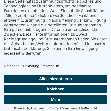
miteinander kommunizieren
11.03.2026
"Plakatverbot für überregionale
Demos"
04.02.2026
Gelbe Tonne – Ein kleiner Blick
über den Tellerand
04.02.2026
Plastikersparnis durch Nutzung
von Gelber Tonne statt Säcken
NACH OBEN
Alle Rechte vorbehalten - Eppsteiner Zeitung Druck- und Verlags-
GmbH
Powered by
native:media
.