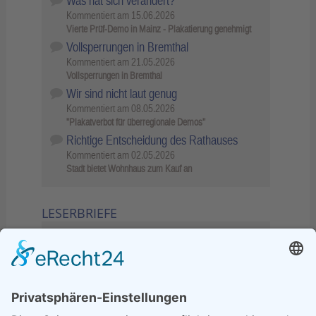
Was hat sich verändert?
Kommentiert am
15.06.2026
Vierte Prüf-Demo in Mainz - Plakatierung genehmigt
Vollsperrungen in Bremthal
Kommentiert am
21.05.2026
Vollsperrungen in Bremthal
Wir sind nicht laut genug
Kommentiert am
08.05.2026
"Plakatverbot für überregionale Demos"
Richtige Entscheidung des Rathauses
Kommentiert am
02.05.2026
Stadt bietet Wohnhaus zum Kauf an
LESERBRIEFE
02.06.2026
Sperrung B455: Kleiner
Grenzverkehr statt weite Wege
21.04.2026
Wenn Bahn-Computer nicht