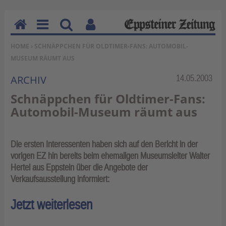
H
M
Su
Be
SIE BEFINDEN SICH HIER:
HOME
› SCHNÄPPCHEN FÜR OLDTIMER-FANS: AUTOMOBIL-
o
en
ch
nu
MUSEUM RÄUMT AUS
m
u
en
tz
e
erf
Rubrik:
14.05.2003
ARCHIV
un
Schnäppchen für Oldtimer-Fans:
kti
Automobil-Museum räumt aus
on
en
Die ersten Interessenten haben sich auf den Bericht in der
vorigen EZ hin bereits beim ehemaligen Museumsleiter Walter
Hertel aus Eppstein über die Angebote der
Verkaufsausstellung informiert:
Jetzt weiterlesen