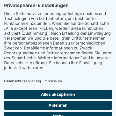
21.04.2026
Wenn Bahn-Computer nicht
miteinander kommunizieren
11.03.2026
"Plakatverbot für überregionale
Demos"
04.02.2026
Gelbe Tonne – Ein kleiner Blick
über den Tellerand
04.02.2026
Plastikersparnis durch Nutzung
von Gelber Tonne statt Säcken
NACH OBEN
Alle Rechte vorbehalten - Eppsteiner Zeitung Druck- und Verlags-
GmbH