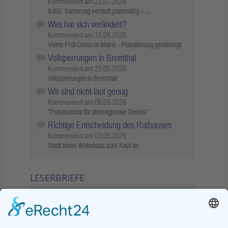
Kommentiert am
22.07.2026
B455: Sanierung verläuft planmäßig – …
Was hat sich verändert?
Kommentiert am
15.06.2026
Vierte Prüf-Demo in Mainz - Plakatierung genehmigt
Vollsperrungen in Bremthal
Kommentiert am
21.05.2026
Vollsperrungen in Bremthal
Wir sind nicht laut genug
Kommentiert am
08.05.2026
"Plakatverbot für überregionale Demos"
Richtige Entscheidung des Rathauses
Kommentiert am
02.05.2026
Stadt bietet Wohnhaus zum Kauf an
LESERBRIEFE
02.06.2026
Sperrung B455: Kleiner
Grenzverkehr statt weite Wege