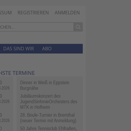
SSUM
REGISTRIEREN
ANMELDEN
DAS SIND WIR
ABO
HSTE TERMINE
0
Dinner in Weiß in Eppstein
Burgnähe
8.2026
0
Jubiläumskonzert des
JugendSinfonieOrchesters des
8.2026
MTK in Hofheim
0
28. Boule-Turnier in Bremthal
(neuer Termin mit Anmeldung)
8.2026
0
50 Jahre Tennisclub Ehlhalten,