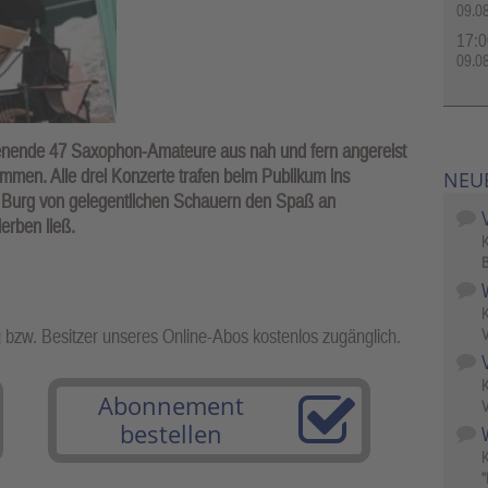
09.0
17:0
09.0
nende 47 Saxophon-Amateure aus nah und fern angereist
mmen. Alle drei Konzerte trafen beim Publikum ins
NEU
 Burg von gelegentlichen Schauern den Spaß an
erben ließ.
B
g bzw. Besitzer unseres Online-Abos kostenlos zugänglich.
V
Abonnement
V
bestellen
W
"