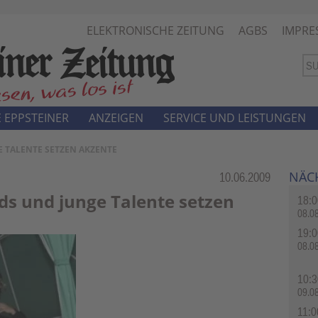
ELEKTRONISCHE ZEITUNG
AGBS
IMPRE
 EPPSTEINER
ANZEIGEN
SERVICE UND LEISTUNGEN
E TALENTE SETZEN AKZENTE
NÄC
Rubrik:
10.06.2009
s und junge Talente setzen
18:0
08.0
19:0
08.0
10:3
09.0
11:0