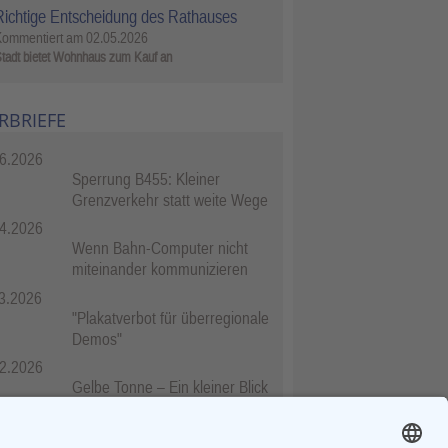
Richtige Entscheidung des Rathauses
Kommentiert am
02.05.2026
tadt bietet Wohnhaus zum Kauf an
RBRIEFE
6.2026
Sperrung B455: Kleiner
Grenzverkehr statt weite Wege
4.2026
Wenn Bahn-Computer nicht
miteinander kommunizieren
3.2026
"Plakatverbot für überregionale
Demos"
2.2026
Gelbe Tonne – Ein kleiner Blick
über den Tellerand
2.2026