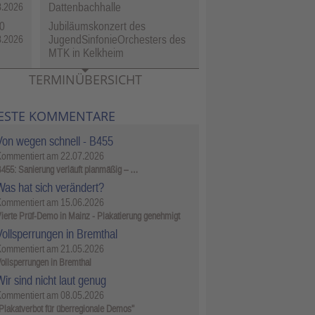
Dattenbachhalle
8.2026
0
Jubiläumskonzert des
JugendSinfonieOrchesters des
8.2026
MTK in Kelkheim
TERMINÜBERSICHT
ESTE KOMMENTARE
Von wegen schnell - B455
Kommentiert am
22.07.2026
455: Sanierung verläuft planmäßig – …
Was hat sich verändert?
Kommentiert am
15.06.2026
ierte Prüf-Demo in Mainz - Plakatierung genehmigt
Vollsperrungen in Bremthal
Kommentiert am
21.05.2026
ollsperrungen in Bremthal
ir sind nicht laut genug
Kommentiert am
08.05.2026
Plakatverbot für überregionale Demos"