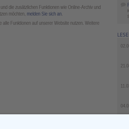
 und die zusätzlichen Funktionen wie Online-Archiv und
utzen möchten,
melden Sie sich an
.
S
 alle Funktionen auf unserer Website nutzen. Weitere
LESE
02.0
21.0
11.0
04.0
04.0