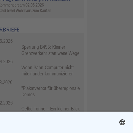
Kommentiert am
02.05.2026
tadt bietet Wohnhaus zum Kauf an
RBRIEFE
6.2026
Sperrung B455: Kleiner
Grenzverkehr statt weite Wege
4.2026
Wenn Bahn-Computer nicht
miteinander kommunizieren
3.2026
"Plakatverbot für überregionale
Demos"
2.2026
Gelbe Tonne – Ein kleiner Blick
über den Tellerand
2.2026
Plastikersparnis durch Nutzung