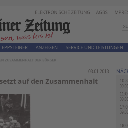
ELEKTRONISCHE ZEITUNG
AGBS
IMPRE
 EPPSTEINER
ANZEIGEN
SERVICE UND LEISTUNGEN
 DEN ZUSAMMENHALT DER BÜRGER
NÄC
Rubrik:
03.01.2013
 setzt auf den Zusammenhalt
10:3
09.0
11:0
09.0
17:0
09.0
18:0