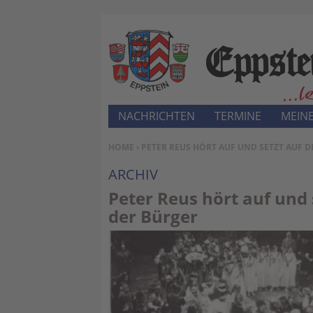
NACHRICHTEN
TERMINE
MEINE
SIE BEFINDEN SICH HIER:
HOME
› PETER REUS HÖRT AUF UND SETZT AUF
ARCHIV
Peter Reus hört auf und
der Bürger