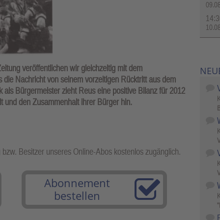
09.0
14:3
10.0
itung veröffentlichen wir gleichzeitig mit dem
NEU
 die Nachricht von seinem vorzeitigen Rücktritt aus dem
 als Bürgermeister zieht Reus eine positive Bilanz für 2012
dt und den Zusammenhalt ihrer Bürger hin.
B
V
g bzw. Besitzer unseres Online-Abos kostenlos zugänglich.
V
Abonnement
W
bestellen
"