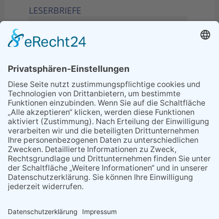
LESERBRIEFE
02.06.2026
Sperrung B455: Kleiner
Grenzverkehr statt weite Wege
21.04.2026
Wenn Bahn-Computer nicht
miteinander kommunizieren
11.03.2026
"Plakatverbot für überregionale
Demos"
04.02.2026
Gelbe Tonne – Ein kleiner Blick
über den Tellerand
04.02.2026
Plastikersparnis durch Nutzung
von Gelber Tonne statt Säcken