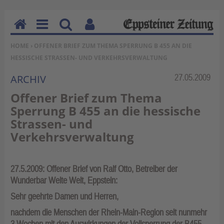
H
M
Su
Be
SIE BEFINDEN SICH HIER:
HOME
› OFFENER BRIEF ZUM THEMA SPERRUNG B 455 AN DIE
o
en
ch
nu
HESSISCHE STRASSEN- UND VERKEHRSVERWALTUNG
m
u
en
tz
e
erf
Rubrik:
27.05.2009
ARCHIV
un
Offener Brief zum Thema
kti
Sperrung B 455 an die hessische
on
Strassen- und
en
Verkehrsverwaltung
27.5.2009: Offener Brief von Ralf Otto, Betreiber der
Wunderbar Weite Welt, Eppstein:
Sehr geehrte Damen und Herren,
nachdem die Menschen der Rhein-Main-Region seit nunmehr
3 Wochen mit den Auswirkungen der Vollsperrung der B455